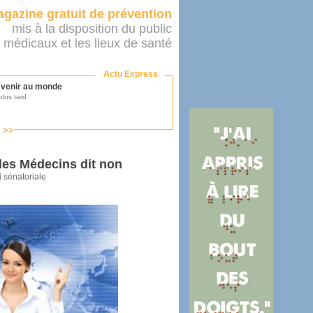
gazine gratuit de prévention
mis à la disposition du public
 médicaux et les lieux de santé
Actu Express
r venir au monde
lus tard
s >>
ononcer sur le système de santé
as par le ministère...
des Médecins dit non
i sénatoriale
mer son médecin
éalité
e 2016