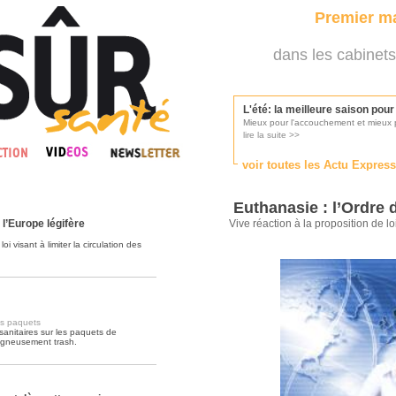
Premier ma
dans les cabinets
L'été: la meilleure saison pou
Mieux pour l'accouchement et mieux p
lire la suite >>
voir toutes les Actu Expres
Les médecins appelés à se pr
Consultés par l'Ordre des médecins, p
Euthanasie : l’Ordre 
lire la suite >>
l’Europe légifère
Vive réaction à la proposition de lo
 visant à limiter la circulation des
Une campagne de pub pour ai
La pub au service des praticiens?
lire la suite >>
es paquets
anitaires sur les paquets de
oigneusement trash.
DMP, l'Arlésienne va devenir r
Déploiement prévu au 4ème trimestr
lire la suite >>