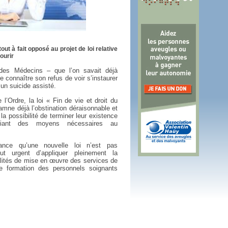
 plus en 2016
fs n'a pas été inutile
ut à fait opposé au projet de loi relative
ourir
des Médecins – que l’on savait déjà
e connaître son refus de voir s’instaurer
à un suicide assisté.
’Ordre, la loi « Fin de vie et droit du
amne déjà l’obstination déraisonnable et
 la possibilité de terminer leur existence
ciant des moyens nécessaires au
stance qu’une nouvelle loi n’est pas
ut urgent d’appliquer pleinement la
lités de mise en œuvre des services de
de formation des personnels soignants