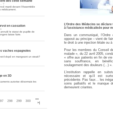
ent dès cette semaine
s… ?
oncé mardi devant l’Assemblée
Soins palliatifs: 40 millions de
du médicament.
La journée mondiale des soins palliati
lire la suite >>
L’Ordre des Médecins se déclare to
rvoi en cassation
à l’assistance médicalisée pour m
ts
annulé le statut de pupille de
ngers laisse faire.
Dans un communiqué, l’Ordre 
opposé au principe – vient de fair
le droit à une injection létale ou 
Pour les membres du Conseil de l
es vaches espagnoles
malade », du 22 avril 2005, cond
'est-il dopé en mangeant un steak?
« offre aux patients en fin de vie
sans souffrance, en bénéfi
soulagement des douleurs (…) ».
L’institution rappelle en sub
nécessaire et qu’il est surto
ge en 3D
précédente. Pas faux… les inéga
caments autorise désormais les
soins palliatifs et le manque 
demeurent criantes.
>>
97
298
299
300
>|