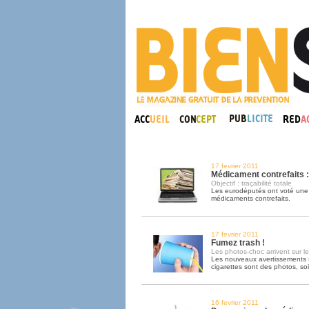
17 fevrier 2011
Médicament contrefaits : 
Objectif : traçabilité totale
Les eurodéputés ont voté une loi
médicaments contrefaits.
17 fevrier 2011
Fumez trash !
Les photos-choc arrivent sur l
Les nouveaux avertissements s
cigarettes sont des photos, s
16 fevrier 2011