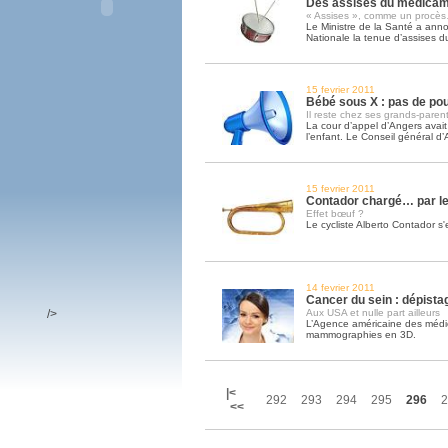
Des assises du médicam
« Assises », comme un procè
Le Ministre de la Santé a ann
Nationale la tenue d’assises 
15 fevrier 2011
Bébé sous X : pas de pou
Il reste chez ses grands-paren
La cour d’appel d’Angers avait 
l’enfant. Le Conseil général d’A
15 fevrier 2011
Contador chargé… par l
Effet bœuf ?
Le cycliste Alberto Contador s
14 fevrier 2011
Cancer du sein : dépista
/>
Aux USA et nulle part ailleurs
L’Agence américaine des médi
mammographies en 3D.
|<
292
293
294
295
296
2
<<