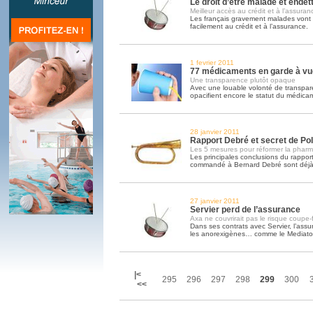
Le droit d’être malade et ende
Meilleur accès au crédit et à l’assuran
Les français gravement malades vont 
facilement au crédit et à l’assurance.
1 fevrier 2011
77 médicaments en garde à vu
Une transparence plutôt opaque
Avec une louable volonté de transpare
opacifient encore le statut du médica
28 janvier 2011
Rapport Debré et secret de Pol
Les 5 mesures pour réformer la pharm
Les principales conclusions du rappor
commandé à Bernard Debré sont déjà
27 janvier 2011
Servier perd de l’assurance
Axa ne couvrirait pas le risque coupe-
Dans ses contrats avec Servier, l’assu
les anorexigènes… comme le Mediato
|<
295
296
297
298
299
300
<<