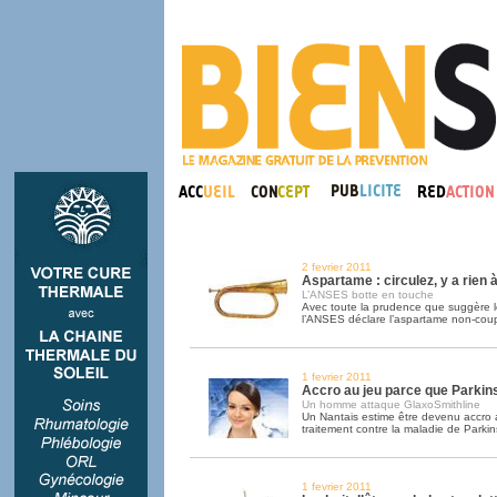
2 fevrier 2011
Aspartame : circulez, y a rien à
L’ANSES botte en touche
Avec toute la prudence que suggère le
l’ANSES déclare l’aspartame non-cou
1 fevrier 2011
Accro au jeu parce que Parkin
Un homme attaque GlaxoSmithline
Un Nantais estime être devenu accro a
traitement contre la maladie de Parkin
1 fevrier 2011