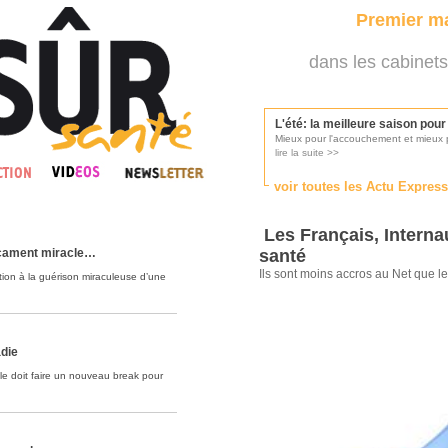
Premier ma
dans les cabinets
L'été: la meilleure saison pou
Mieux pour l'accouchement et mieux p
lire la suite >>
voir toutes les Actu Expres
Les médecins appelés à se pr
Consultés par l'Ordre des médecins, p
Les Français, Interna
lire la suite >>
icament miracle…
santé
Ils sont moins accros au Net que le
ation à la guérison miraculeuse d’une
Une campagne de pub pour ai
La pub au service des praticiens?
lire la suite >>
die
le doit faire un nouveau break pour
DMP, l'Arlésienne va devenir r
Déploiement prévu au 4ème trimestr
lire la suite >>