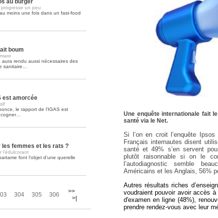
s au burger
d progresse un peu
au moins une fois dans un fast-food
Soins palliatifs: 40 millions de
La journée mondiale des soins palliati
lire la suite >>
fait boum
 mare
 aura rendu aussi nécessaires des
e sanitaire…
S est amorcée
sif
once, le rapport de l’IGAS est
Une enquête internationale fait 
a cogner…
santé via le Net.
Si l’on en croit l’enquête Ipso
Français internautes disent util
les femmes et les rats ?
santé et 49% s’en servent pour
 l’édulcorant
plutôt raisonnable si on le 
rtame font l’objet d’une querelle
l’autodiagnostic semble bea
Américains et les Anglais, 56% po
Autres résultats riches d’enseig
>>
voudraient pouvoir avoir accès à 
03
304
305
306
>|
d'examen en ligne (48%), renouv
prendre rendez-vous avec leur mé