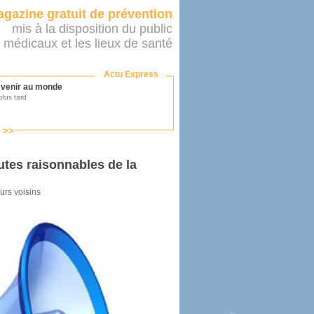
gazine gratuit de prévention
mis à la disposition du public
 médicaux et les lieux de santé
Actu Express
r venir au monde
lus tard
s >>
ononcer sur le système de santé
as par le ministère...
utes raisonnables de la
urs voisins
mer son médecin
éalité
e 2016