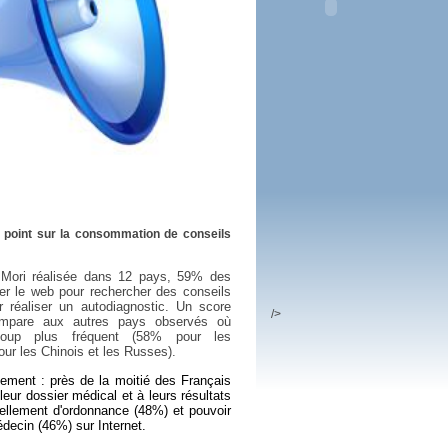
 plus en 2016
fs n'a pas été inutile
le point sur la consommation de conseils
s Mori réalisée dans 12 pays, 59% des
iser le web pour rechercher des conseils
 réaliser un autodiagnostic. Un score
/>
compare aux autres pays observés où
ucoup plus fréquent (58% pour les
ur les Chinois et les Russes).
nement : près de la moitié des Français
leur dossier médical et à leurs résultats
ellement d'ordonnance (48%) et pouvoir
decin (46%) sur Internet.