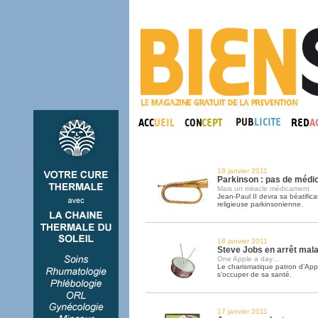
18 janvier 2011
Parkinson : pas de méd
Mais un miracle médicament
Jean-Paul II devra sa béatific
religieuse parkinsonienne.
18 janvier 2011
Steve Jobs en arrêt mala
One Apple a day…
Le charismatique patron d’App
s’occuper de sa santé.
17 janvier 2011