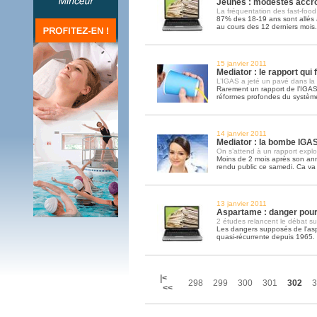
Jeunes : modestes accro
La fréquentation des fast-foo
87% des 18-19 ans sont allés 
au cours des 12 derniers mois.
15 janvier 2011
Mediator : le rapport qui 
L’IGAS a jeté un pavé dans la
Rarement un rapport de l’IGAS
réformes profondes du systèm
14 janvier 2011
Mediator : la bombe IGA
On s’attend à un rapport explo
Moins de 2 mois après son ann
rendu public ce samedi. Ca v
13 janvier 2011
Aspartame : danger pour 
2 études relancent le débat sur
Les dangers supposés de l'aspa
quasi-récurrente depuis 1965.
|<
298
299
300
301
302
3
<<