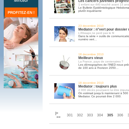
Les cancers juvéniles progres
1 enfant sur 440 touché avant 15 ans
Le Bulletin Epidémiologique Hebdoma
plutôt inquiétante
23 decembre 2010
Mediator : n°vert pour dossier 
L’Afssaps ne perd pas le fil
Dans la série « outils de communication
numéro vert…
18 decembre 2010
Meilleurs vieux
La France, pays de centenaires ?
Les démographes de l’INED nous préd
de 100 ans à l’horizon 2050…
18 decembre 2010
Mediator : toujours plus
2 000 décès pourraient lui être imputa
On estimait jusqu’à maintenant à 500
Mediator. Ce pourrait être 2 000.
|<
301
302
303
304
305
306
<<