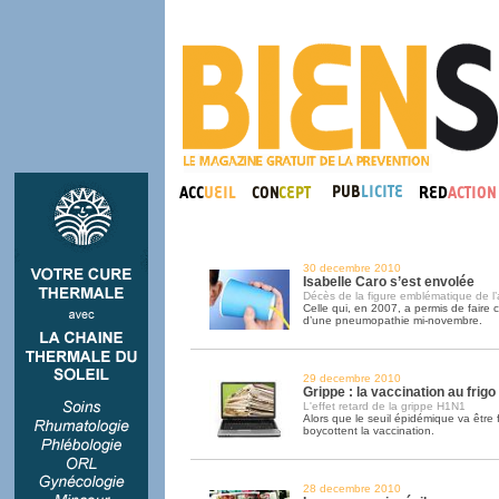
30 decembre 2010
Isabelle Caro s’est envolée
Décès de la figure emblématique de l’
Celle qui, en 2007, a permis de faire 
d’une pneumopathie mi-novembre.
29 decembre 2010
Grippe : la vaccination au frigo
L'effet retard de la grippe H1N1
Alors que le seuil épidémique va être f
boycottent la vaccination.
28 decembre 2010