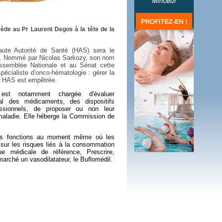
 plus en 2016
fs n'a pas été inutile
de au Pr Laurent Degos à la tête de la
ute Autorité de Santé (HAS) sera le
. Nommé par Nicolas Sarkozy, son nom
ssemblée Nationale et au Sénat cette
écialiste d’onco-hématologie : gérer la
la HAS est empêtrée.
t notamment chargée d'évaluer
ical des médicaments, des dispositifs
ssionnels, de proposer ou non leur
aladie. Elle héberge la Commission de
es fonctions au moment même où les
s sur les risques liés à la consommation
e médicale de référence, Prescrire,
marché un vasodilatateur, le Buflomédil.