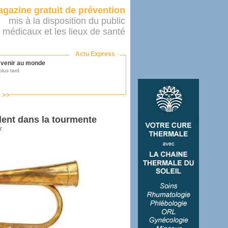
gazine gratuit de prévention
mis à la disposition du public
 médicaux et les lieux de santé
Actu Express
r venir au monde
lus tard
s >>
ononcer sur le système de santé
as par le ministère...
ent dans la tourmente
r
mer son médecin
éalité
e 2016