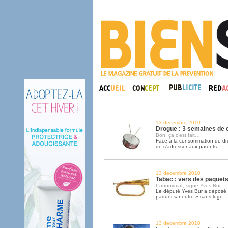
13 decembre 2010
Drogue : 3 semaines de
Bon, ça c’est fait…
Face à la consommation de drog
de s’adresser aux parents.
13 decembre 2010
Tabac : vers des paquets
L’anonymat, signé Yves Bur
Le député Yves Bur a déposé un
paquet « neutre » sans logo.
13 decembre 2010