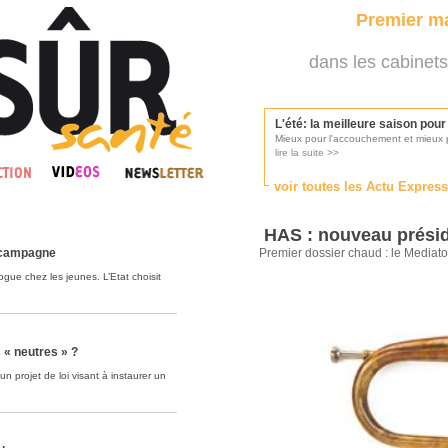
Premier ma
dans les cabinets
L'été: la meilleure saison pou
Mieux pour l'accouchement et mieux p
lire la suite >>
voir toutes les Actu Expres
Les médecins appelés à se pr
Consultés par l'Ordre des médecins, p
HAS : nouveau présid
lire la suite >>
 campagne
Premier dossier chaud : le Mediato
ue chez les jeunes. L’Etat choisit
Une campagne de pub pour ai
La pub au service des praticiens?
lire la suite >>
 « neutres » ?
 projet de loi visant à instaurer un
DMP, l'Arlésienne va devenir r
Déploiement prévu au 4ème trimestr
lire la suite >>