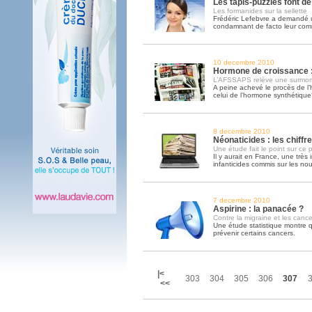
Les tapis-puzzles font d
Les formanides sur la sellette
Frédéric Lefebvre a demandé
condamnant de facto leur comm
10 decembre 2010
Hormone de croissance : 
L’AFSSAPS relève une surmort
A peine achevé le procès de l’
celui de l’hormone synthétique
8 decembre 2010
Néonaticides : les chiffre
Une étude fait le point sur c
Il y aurait en France, une très
infanticides commis sur les no
7 decembre 2010
Aspirine : la panacée ?
Contre la migraine et les canc
Une étude statistique montre qu
prévenir certains cancers.
|<
303
304
305
306
307
<<