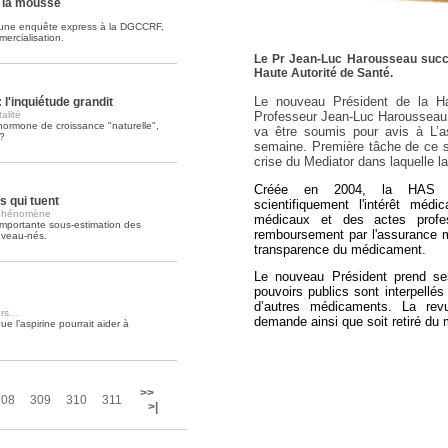
e la mousse
 une enquête express à la DGCCRF,
Soins palliatifs: 40 millions de
ercialisation.
La journée mondiale des soins palliati
Le Pr Jean-Luc Harousseau succè
lire la suite >>
Haute Autorité de Santé.
Le nouveau Président de la Ha
l'inquiétude grandit
Professeur Jean-Luc Harousseau
alité
hormone de croissance "naturelle",
va être soumis pour avis à L’a
?
semaine. Première tâche de ce sp
crise du Mediator dans laquelle 
Créée en 2004, la HAS es
s qui tuent
scientifiquement l'intérêt méd
e phénomène
médicaux et des actes profe
 importante sous-estimation des
remboursement par l'assurance m
uveau-nés.
transparence du médicament.
Le nouveau Président prend s
pouvoirs publics sont interpellé
d’autres médicaments. La revu
ers…
demande ainsi que soit retiré du 
e l’aspirine pourrait aider à
>>
308
309
310
311
>|