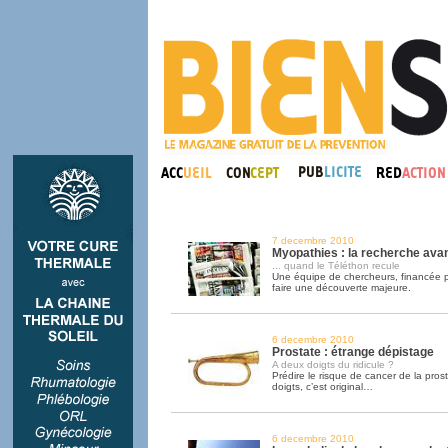
7 decembre 2010
Myopathies : la recherche ava
... quand le Téléthon recule
Une équipe de chercheurs, financée pa
faire une découverte majeure.
6 decembre 2010
Prostate : étrange dépistage
A deux doigts du ridicule ?
Prédire le risque de cancer de la pros
doigts, c’est original…
6 decembre 2010