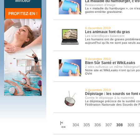
La maladie du hamburger, c’est 
Restauration d’image
La « maladie du hamburger », ce n’est
gastro-entérite gravissime.
6 decembre 2010
Les animaux font du gras
Les scientifiques balancent
Les humains ont de graves problèmes
aujourd’hui qu’ils ne sont pas seuls 
3 decembre 2010
Bien Sûr Santé et WikiLeaks
2 sites sulfureux un même hébergeur!
Notre site et WikiLeaks n'ont qu'un p
OVH
3 decembre 2010
Dépistage : les sourds se font
Contre le dépistage à la maternité
Le dépistage précoce de la surdité co
Fédération Nationale des Sourds de 
|<
304
305
306
307
308
309
<<