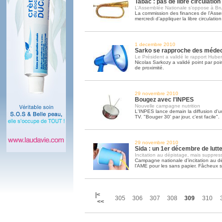
Tabac : pas de libre circulation
L’Assemblée Nationale s’oppose à Bru
La commission des finances de l’Asse
mercredi d’appliquer la libre circulatio
1 decembre 2010
Sarko se rapproche des méde
Le Président a validé le rapport Huber
Nicolas Sarkozy a validé point par poi
de proximité.
29 novembre 2010
Bougez avec l'INPES
Nouvelle campagne nutrition
L'INPES lance demain la diffusion d'
TV. "Bouger 30' par jour, c'est facile".
29 novembre 2010
Sida : un 1er décembre de lutt
Incitation au dépistage, mais suppres
Campagne nationale d’incitation au d
l'AME pour les sans papier. Fâcheux 
|<
305
306
307
308
309
310
<<