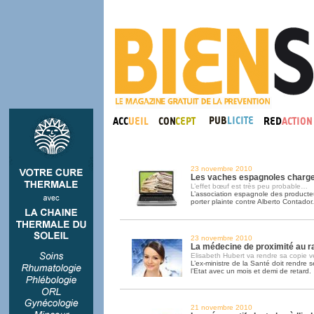
23 novembre 2010
Les vaches espagnoles charge
L’effet bœuf est très peu probable…
L’association espagnole des producte
porter plainte contre Alberto Contador.
23 novembre 2010
La médecine de proximité au r
Elisabeth Hubert va rendre sa copie v
L’ex-ministre de la Santé doit rendre 
l’Etat avec un mois et demi de retard.
21 novembre 2010