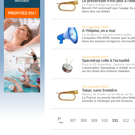
Le préservatif n’est plus à l’in
Le Pape change de position
Benoît XVI reconnaît que l’usage du pré
dans des cas limités
20 novembre 2010
A l’hôpital, on a mal
La douleur n’y est pas assez traitée
L’enquête PALIERS montre que la pris
dans les services d’urgence est insuff
19 novembre 2010
Sparadrap colle à l’actualité
Pour le 20 novembre, Journée des droi
L’association Sparadrap a réalisé un 
sur les droits des enfants malades.
18 novembre 2010
Tabac sans frontière
Rideau de fumée sur le rideau de fer
La France ne pourra bientôt plus limit
achetée à l’étranger par les fumeurs.
|<
307
308
309
310
311
312
<<