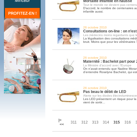
Mortalité infantile en hausse
Tout le monde ne devient pas centen
D’accord, le nombre de centenaires au
infantile aussi.
26 octobre 2010
Consultations on-line : on n’es
Les médecins moins regardants que le
La légalisation des consultations médic
bruit. Moins que pour les vétérinaires 
26 octobre 2010
Maternité : Bachelot part pou
La Ministre d’accord avec l’Europe
On n’avait entendu que Nadine Morano,
d’entendre Roselyne Bachelot, qui est
26 octobre 2010
Pas beau le débit de LED
Alerte sur les diodes électroluminesce
Les LED présentent un risque pour la 
vient de sortir…
|<
311
312
313
314
315
316
<<