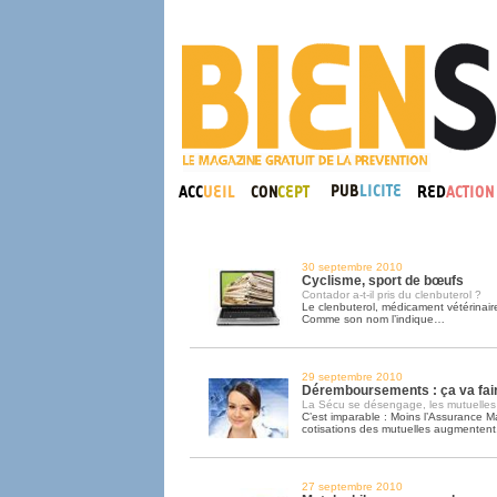
30 septembre 2010
Cyclisme, sport de bœufs
Contador a-t-il pris du clenbuterol ?
Le clenbuterol, médicament vétérinaire
Comme son nom l’indique…
29 septembre 2010
Déremboursements : ça va fai
La Sécu se désengage, les mutuelle
C’est imparable : Moins l’Assurance M
cotisations des mutuelles augmentent
27 septembre 2010