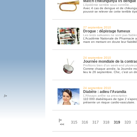
Match chikungunya vs dengue :
L’épidémie semble sous contrôle…
Avec 4 cas de dengue et de chikungun
pouvoir se relever de cette terrible ép
27 septembre 2010
Drogue : dépistage fumeux
Les tests salivaires ne sont pas fiable
L’Académie Nationale de Pharmacie a 
mare en mettant en doute leur fiabilité
24 septembre 2010
Journée mondiale de la contra
Profitons bien d'un week-end pluvieux
Comme chaque année, la Journée mond
lieu le 26 septembre. Chic, c’est un
24 septembre 2010
Diabète : adieu l’Avandia
/>
L’Afssaps arrête sa prescription
110 000 diabétiques de type 2 s’aper
présente un risque cardio-vasculaire.
|<
315
316
317
318
319
320
<<