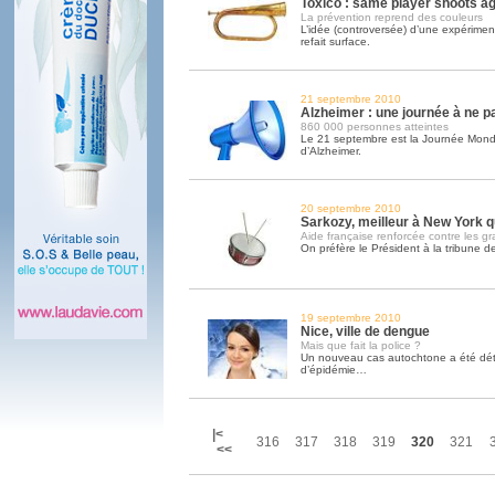
Toxico : same player shoots ag
La prévention reprend des couleurs
L’idée (controversée) d’une expérimen
refait surface.
21 septembre 2010
Alzheimer : une journée à ne p
860 000 personnes atteintes
Le 21 septembre est la Journée Mondi
d’Alzheimer.
20 septembre 2010
Sarkozy, meilleur à New York q
Aide française renforcée contre les gr
On préfère le Président à la tribune d
19 septembre 2010
Nice, ville de dengue
Mais que fait la police ?
Un nouveau cas autochtone a été déte
d’épidémie…
|<
316
317
318
319
320
321
<<