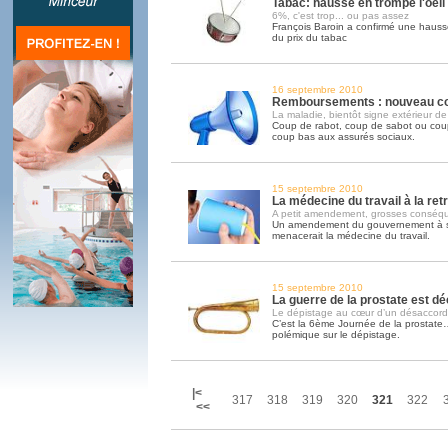
Tabac: hausse en trompe l'oeil
6%, c'est trop... ou pas assez
François Baroin a confirmé une hauss
du prix du tabac
16 septembre 2010
Remboursements : nouveau co
La maladie, bientôt signe extérieur de
Coup de rabot, coup de sabot ou coup
coup bas aux assurés sociaux.
15 septembre 2010
La médecine du travail à la retr
A petit amendement, grosses conséq
Un amendement du gouvernement à son
menacerait la médecine du travail.
15 septembre 2010
La guerre de la prostate est dé
Le dépistage au cœur d’un désaccord 
C’est la 6ème Journée de la prostate
polémique sur le dépistage.
|<
317
318
319
320
321
322
<<