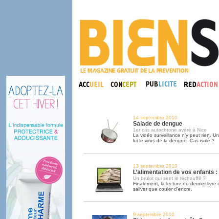
14 septembre 2010
Salade de dengue
1er cas autochtone avéré à Nice
La vidéo surveillance n’y peut rien. U
lui le virus de la dengue. Cas isolé ?
13 septembre 2010
L’alimentation de vos enfants :
Un brulot qui sent le réchauffé ?
Finalement, la lecture du dernier livre
saliver que couler d’encre.
9 septembre 2010