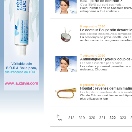
Sida : perte de contrôle ?
C’est l’INVS qui perd ses nerfs…
Pour l’Institut de Veille Sanitaire (INV
échapperait à tout contrôle ».
8 septembre 2010
Le docteur Poupardin devant l
Bon docteur, mais mauvais comptable
En ces temps de grave disette, on ne 
remboursements des graves maladies
7 septembre 2010
Antibiotiques : joyeux coup de
Les sales insectes pas si sales
Les cafards pouraient permettre de c
résistants. Chouette!
6 septembre 2010
Hôpital : revenez demain mati
Les hôpitaux franciliens dans la moul
Claude Evin voudrait fermer les hôpitau
plus efficaces le jour.
|<
318
319
320
321
322
323
<<