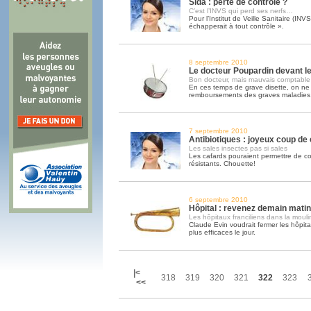
Sida : perte de contrôle ?
C’est l’INVS qui perd ses nerfs…
Pour l’Institut de Veille Sanitaire (INV
échapperait à tout contrôle ».
8 septembre 2010
Le docteur Poupardin devant l
Bon docteur, mais mauvais comptable
En ces temps de grave disette, on ne 
remboursements des graves maladies
7 septembre 2010
Antibiotiques : joyeux coup de
Les sales insectes pas si sales
Les cafards pouraient permettre de c
résistants. Chouette!
6 septembre 2010
Hôpital : revenez demain mati
Les hôpitaux franciliens dans la moul
Claude Evin voudrait fermer les hôpitau
plus efficaces le jour.
|<
318
319
320
321
322
323
<<