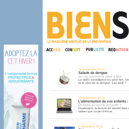
14 septembre 2010
Salade de dengue
1er cas autochtone avéré à Nice
La vidéo surveillance n’y peut rien. U
lui le virus de la dengue. Cas isolé ?
13 septembre 2010
L’alimentation de vos enfants :
Un brulot qui sent le réchauffé ?
Finalement, la lecture du dernier livre
saliver que couler d’encre.
9 septembre 2010