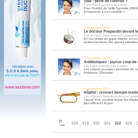
Sida : perte de contrôle ?
C’est l’INVS qui perd ses nerfs…
Pour l’Institut de Veille Sanitaire (INV
échapperait à tout contrôle ».
8 septembre 2010
Le docteur Poupardin devant l
Bon docteur, mais mauvais comptable
En ces temps de grave disette, on ne 
remboursements des graves maladies
7 septembre 2010
Antibiotiques : joyeux coup de
Les sales insectes pas si sales
Les cafards pouraient permettre de c
résistants. Chouette!
6 septembre 2010
Hôpital : revenez demain mati
Les hôpitaux franciliens dans la moul
Claude Evin voudrait fermer les hôpitau
plus efficaces le jour.
|<
318
319
320
321
322
323
<<