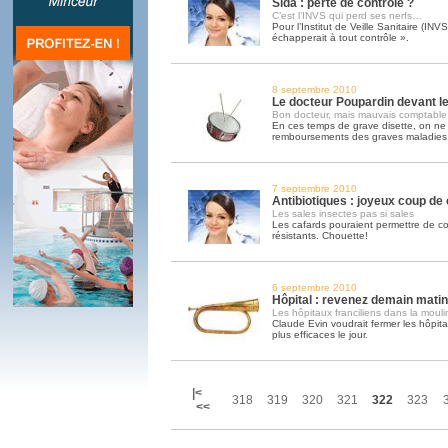
Sida : perte de contrôle ?
C’est l’INVS qui perd ses nerfs…
Pour l’Institut de Veille Sanitaire (INV
échapperait à tout contrôle ».
8 septembre 2010
Le docteur Poupardin devant l
Bon docteur, mais mauvais comptable
En ces temps de grave disette, on ne 
remboursements des graves maladies
7 septembre 2010
Antibiotiques : joyeux coup de
Les sales insectes pas si sales
Les cafards pouraient permettre de c
résistants. Chouette!
6 septembre 2010
Hôpital : revenez demain mati
Les hôpitaux franciliens dans la moul
Claude Evin voudrait fermer les hôpitau
plus efficaces le jour.
|<
318
319
320
321
322
323
<<