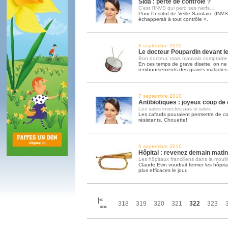
Sida : perte de contrôle ?
C’est l’INVS qui perd ses nerfs…
Pour l’Institut de Veille Sanitaire (INV
échapperait à tout contrôle ».
8 septembre 2010
Le docteur Poupardin devant l
Bon docteur, mais mauvais comptable
En ces temps de grave disette, on ne 
remboursements des graves maladies
7 septembre 2010
Antibiotiques : joyeux coup de
Les sales insectes pas si sales
Les cafards pouraient permettre de c
résistants. Chouette!
6 septembre 2010
Hôpital : revenez demain mati
Les hôpitaux franciliens dans la moul
Claude Evin voudrait fermer les hôpitau
plus efficaces le jour.
|<
318
319
320
321
322
323
<<