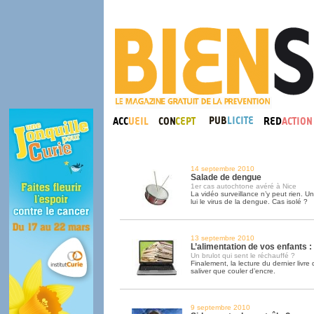
14 septembre 2010
Salade de dengue
1er cas autochtone avéré à Nice
La vidéo surveillance n’y peut rien. U
lui le virus de la dengue. Cas isolé ?
13 septembre 2010
L’alimentation de vos enfants :
Un brulot qui sent le réchauffé ?
Finalement, la lecture du dernier livre
saliver que couler d’encre.
9 septembre 2010