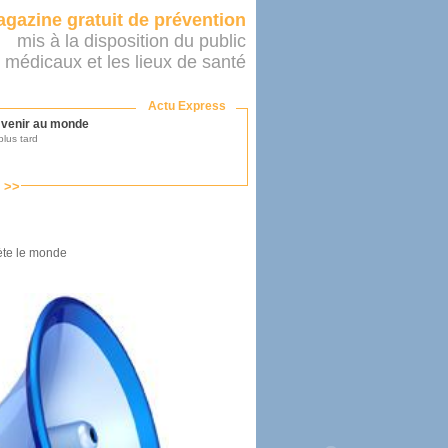
gazine gratuit de prévention
mis à la disposition du public
 médicaux et les lieux de santé
Actu Express
r venir au monde
lus tard
s >>
ononcer sur le système de santé
as par le ministère...
?
iète le monde
mer son médecin
éalité
e 2016