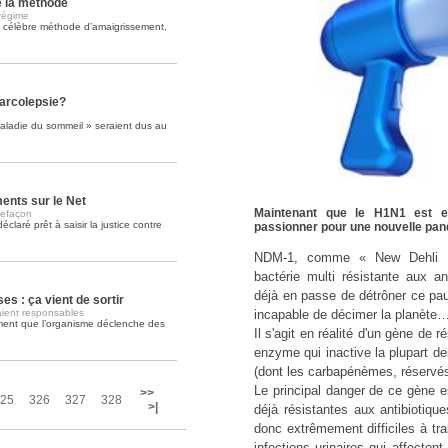
e la méthode
régime
a célèbre méthode d’amaigrissement,
Soins palliatifs: 40 millions de
La journée mondiale des soins palliati
lire la suite >>
narcolepsie?
maladie du sommeil » seraient dus au
ents sur le Net
Maintenant que le H1N1 est e
refaçon
déclaré prêt à saisir la justice contre
passionner pour une nouvelle pan
NDM-1, comme « New Dehli Met
bactérie multi résistante aux an
déjà en passe de détrôner ce pau
s : ça vient de sortir
aient responsables
incapable de décimer la planète
ment que l’organisme déclenche des
Il s'agit en réalité d'un gène de 
enzyme qui inactive la plupart de
(dont les carbapénèmes, réservés 
Le principal danger de ce gène es
>>
25
326
327
328
>|
déjà résistantes aux antibiotique
donc extrêmement difficiles à trai
infections urinaires qui affectent