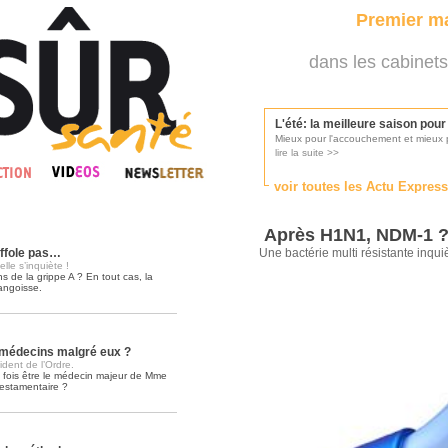
Premier ma
dans les cabinets
L'été: la meilleure saison pou
Mieux pour l'accouchement et mieux p
lire la suite >>
voir toutes les Actu Expres
Les médecins appelés à se pr
Consultés par l'Ordre des médecins, p
Après H1N1, NDM-1 
lire la suite >>
affole pas…
Une bactérie multi résistante inqu
elle s’inquiète !
ons de la grippe A ? En tout cas, la
angoisse.
Une campagne de pub pour ai
La pub au service des praticiens?
lire la suite >>
s médecins malgré eux ?
sident de l’Ordre.
la fois être le médecin majeur de Mme
testamentaire ?
DMP, l'Arlésienne va devenir r
Déploiement prévu au 4ème trimestr
lire la suite >>