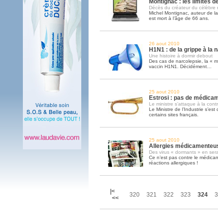
Montignac : les limites d
Décès du créateur du célèbre 
Michel Montignac, auteur de l
est mort à l’âge de 66 ans.
26 aout 2010
H1N1 : de la grippe à la 
Une histoire à dormir debout
Des cas de narcolepsie, la « 
vaccin H1N1. Décidément…
25 aout 2010
Estrosi : pas de médicam
Le ministre s’attaque à la cont
Le Ministre de l’Industrie s’est 
certains sites français.
25 aout 2010
Allergies médicamenteuse
Des virus « dormants » en ser
Ce n’est pas contre le médica
réactions allergiques !
|<
320
321
322
323
324
3
<<