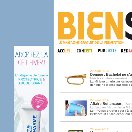
29 aout 2010
Dengue : Bachelot ne s’
Mais les antillais aimeraient qu’
La Ministre a-t-elle tiré les leç
dengue ne la rend pas folle d’
27 aout 2010
Affaire Bettencourt : le
La farce ne fait pas rire le Pré
Le Pr Gilles Brücker peut-il à 
Bettencourt et son exécuteur 
26 aout 2010