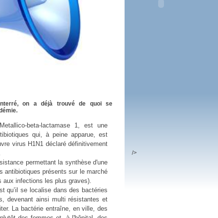
 plus en 2016
fs n'a pas été inutile
nterré, on a déjà trouvé de quoi se
démie.
allico-beta-lactamase 1, est une
tibiotiques qui, à peine apparue, est
vre virus H1N1 déclaré définitivement
/>
…
résistance permettant la synthèse d'une
s antibiotiques présents sur le marché
aux infections les plus graves).
t qu’il se localise dans des bactéries
s, devenant ainsi multi résistantes et
ter. La bactérie entraîne, en ville, des
 plutôt des femmes et, à l'hôpital, des