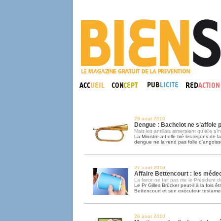
29 aout 2010
Dengue : Bachelot ne s’affole
Mais les antillais aimeraient qu’elle s’i
La Ministre a-t-elle tiré les leçons de l
dengue ne la rend pas folle d’angoiss
27 aout 2010
Affaire Bettencourt : les méde
La farce ne fait pas rire le Président d
Le Pr Gilles Brücker peut-il à la fois
Bettencourt et son exécuteur testame
26 aout 2010