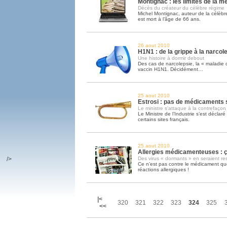
Montignac : les limites de la m
Décès du créateur du célèbre régime
Michel Montignac, auteur de la célèb
est mort à l’âge de 66 ans.
26 aout 2010
H1N1 : de la grippe à la narcol
Une histoire à dormir debout
Des cas de narcolepsie, la « maladie 
vaccin H1N1. Décidément…
25 aout 2010
Estrosi : pas de médicaments s
Le ministre s’attaque à la contrefaçon
Le Ministre de l’Industrie s’est déclaré 
certains sites français.
25 aout 2010
Allergies médicamenteuses : ça
/>
Des virus « dormants » en seraient r
Ce n’est pas contre le médicament qu
réactions allergiques !
|<
320
321
322
323
324
325
<<