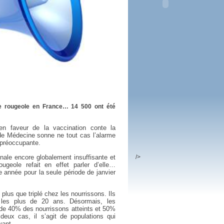
 plus en 2016
fs n'a pas été inutile
de rougeole en France… 14 500 ont été
 en faveur de la vaccination conte la
de Médecine sonne ne tout cas l’alarme
t préoccupante.
nale encore globalement insuffisante et
/>
ugeole refait en effet parler d’elle…
e année pour la seule période de janvier
plus que triplé chez les nourrissons. Ils
 les plus de 20 ans. Désormais, les
 de 40% des nourrissons atteints et 50%
eux cas, il s’agit de populations qui
vant.