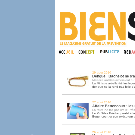
29 aout 2010
Dengue : Bachelot ne s’
Mais les antillais aimeraient qu’
La Ministre a-t-elle tiré les leç
dengue ne la rend pas folle d’
27 aout 2010
Affaire Bettencourt : le
La farce ne fait pas rire le Pré
Le Pr Gilles Brücker peut-il à 
Bettencourt et son exécuteur 
26 aout 2010