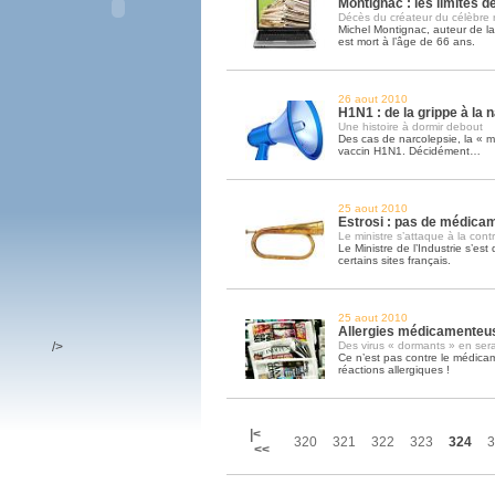
Montignac : les limites d
Décès du créateur du célèbre 
Michel Montignac, auteur de l
est mort à l’âge de 66 ans.
26 aout 2010
H1N1 : de la grippe à la 
Une histoire à dormir debout
Des cas de narcolepsie, la « 
vaccin H1N1. Décidément…
25 aout 2010
Estrosi : pas de médicam
Le ministre s’attaque à la cont
Le Ministre de l’Industrie s’est 
certains sites français.
25 aout 2010
Allergies médicamenteuse
/>
Des virus « dormants » en ser
Ce n’est pas contre le médica
réactions allergiques !
|<
320
321
322
323
324
3
<<