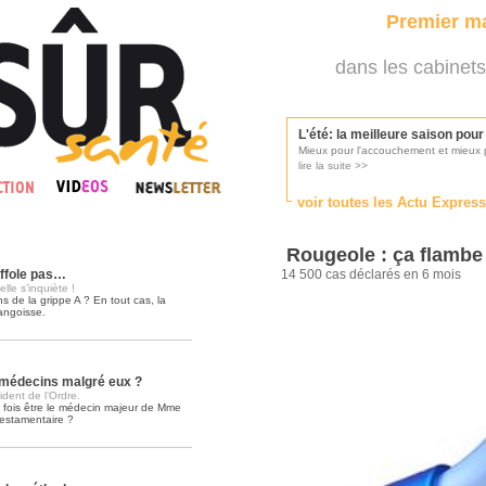
Premier ma
dans les cabinets
L'été: la meilleure saison pou
Mieux pour l'accouchement et mieux p
lire la suite >>
voir toutes les Actu Expres
Les médecins appelés à se pr
Consultés par l'Ordre des médecins, p
Rougeole : ça flambe 
lire la suite >>
affole pas…
14 500 cas déclarés en 6 mois
elle s’inquiète !
ons de la grippe A ? En tout cas, la
angoisse.
Une campagne de pub pour ai
La pub au service des praticiens?
lire la suite >>
s médecins malgré eux ?
sident de l’Ordre.
la fois être le médecin majeur de Mme
testamentaire ?
DMP, l'Arlésienne va devenir r
Déploiement prévu au 4ème trimestr
lire la suite >>