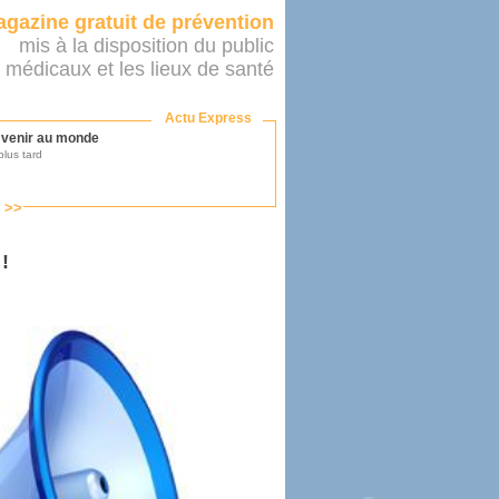
gazine gratuit de prévention
mis à la disposition du public
 médicaux et les lieux de santé
Actu Express
r venir au monde
lus tard
s >>
ononcer sur le système de santé
as par le ministère...
!
mer son médecin
éalité
e 2016