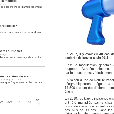
e la méthode
régime
a célèbre méthode d’amaigrissement,
Soins palliatifs: 40 millions de
La journée mondiale des soins palliati
lire la suite >>
narcolepsie?
maladie du sommeil » seraient dus au
ents sur le Net
En 2007, il y avait eu 40 cas 
refaçon
déclaré prêt à saisir la justice contre
déclarés de janvier à juin 2011
C’est la mobilisation générale
rougeole. L’Académie Nationale 
car la situation est véritablemen
s : ça vient de sortir
En raison d’une couverture vacci
aient responsables
ment que l’organisme déclenche des
géographiquement inégale, la ro
14 500 cas ont été déclarés cett
à juin.
En 2010, les taux d’incidence ont 
>>
25
326
327
328
ont été multipliés par 5 chez
>|
hospitalisations concernent près
des plus de 30 ans. Dans les d
n’étaient jamais infectées aupara