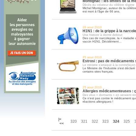
Montignac : les limites de la m
Décès du créateur du célèbre régime
Michel Montignac, auteur de la célèb
est mort à l’âge de 66 ans.
26 aout 2010
H1N1 : de la grippe à la narcol
Une histoire à dormir debout
Des cas de narcolepsie, la « maladie 
vaccin H1N1. Décidément…
25 aout 2010
Estrosi : pas de médicaments s
Le ministre s’attaque à la contrefaçon
Le Ministre de l’Industrie s’est déclaré 
certains sites français.
25 aout 2010
Allergies médicamenteuses : ça
Des virus « dormants » en seraient r
Ce n’est pas contre le médicament qu
réactions allergiques !
|<
320
321
322
323
324
325
<<