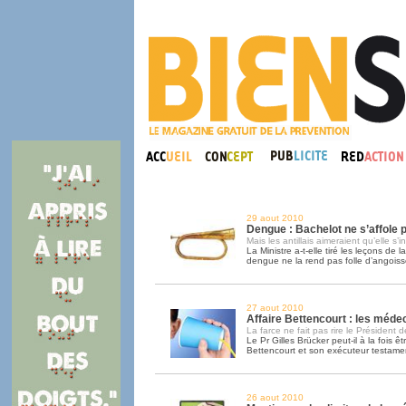
29 aout 2010
Dengue : Bachelot ne s’affole
Mais les antillais aimeraient qu’elle s’i
La Ministre a-t-elle tiré les leçons de l
dengue ne la rend pas folle d’angoiss
27 aout 2010
Affaire Bettencourt : les méde
La farce ne fait pas rire le Président d
Le Pr Gilles Brücker peut-il à la fois
Bettencourt et son exécuteur testame
26 aout 2010