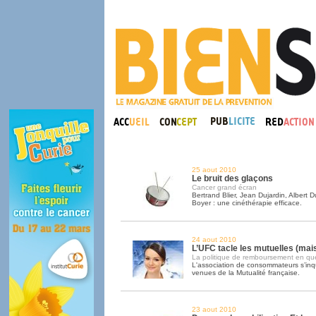
25 aout 2010
Le bruit des glaçons
Cancer grand écran
Bertrand Blier, Jean Dujardin, Albert 
Boyer : une cinéthérapie efficace.
24 aout 2010
L’UFC tacle les mutuelles (mais
La politique de remboursement en qu
L'association de consommateurs s’inq
venues de la Mutualité française.
23 aout 2010