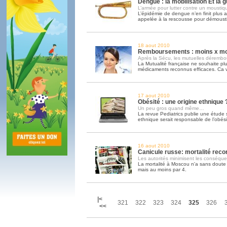
Dengue : la mobilisation Et la 
L’armée pour lutter contre un moustiq
L’épidémie de dengue n’en finit plus a
appelée à la rescousse pour démousti
18 aout 2010
Remboursements : moins x mo
Après la Sécu, les mutuelles déremb
La Mutualité française ne souhaite pl
médicaments reconnus efficaces. Ca
17 aout 2010
Obésité : une origine ethnique 
Un peu gros quand même…
La revue Pediatrics publie une étude se
ethnique serait responsable de l’obési
16 aout 2010
Canicule russe: mortalité reco
Les autorités minimisent les conséqu
La mortalité à Moscou n'a sans doute p
mais au moins par 4.
|<
321
322
323
324
325
326
<<