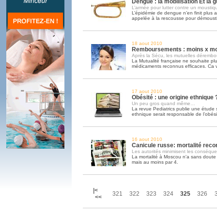
Dengue : la mobilisation Et la 
L’armée pour lutter contre un moustiq
L’épidémie de dengue n’en finit plus a
appelée à la rescousse pour démousti
18 aout 2010
Remboursements : moins x mo
Après la Sécu, les mutuelles déremb
La Mutualité française ne souhaite pl
médicaments reconnus efficaces. Ca
17 aout 2010
Obésité : une origine ethnique 
Un peu gros quand même…
La revue Pediatrics publie une étude se
ethnique serait responsable de l’obési
16 aout 2010
Canicule russe: mortalité reco
Les autorités minimisent les conséqu
La mortalité à Moscou n'a sans doute p
mais au moins par 4.
|<
321
322
323
324
325
326
<<