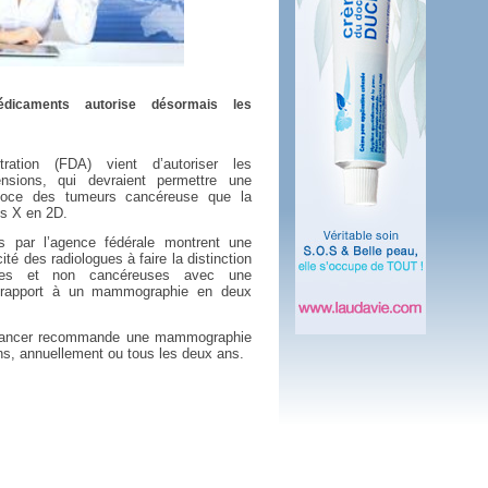
 plus en 2016
fs n'a pas été inutile
dicaments autorise désormais les
ation (FDA) vient d’autoriser les
sions, qui devraient permettre une
écoce des tumeurs cancéreuse que la
ns X en 2D.
s par l’agence fédérale montrent une
té des radiologues à faire la distinction
ses et non cancéreuses avec une
 rapport à un mammographie en deux
du cancer recommande une mammographie
s, annuellement ou tous les deux ans.