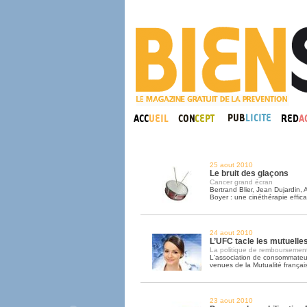
25 aout 2010
Le bruit des glaçons
Cancer grand écran
Bertrand Blier, Jean Dujardin,
Boyer : une cinéthérapie effica
24 aout 2010
L’UFC tacle les mutuelles
La politique de remboursemen
L'association de consommateur
venues de la Mutualité françai
23 aout 2010