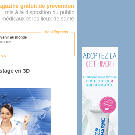
gazine gratuit de prévention
mis à la disposition du public
 médicaux et les lieux de santé
Actu Express
r venir au monde
lus tard
s >>
ononcer sur le système de santé
as par le ministère...
istage en 3D
mer son médecin
éalité
e 2016