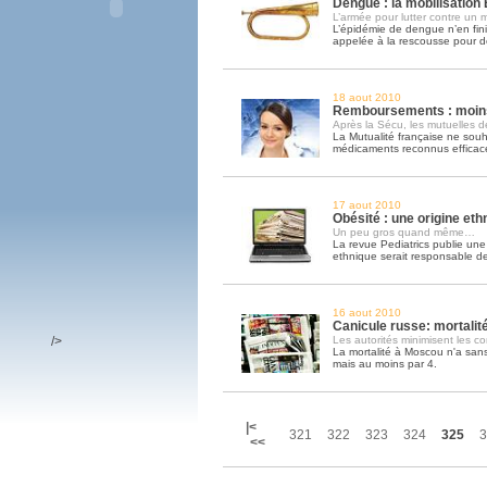
Dengue : la mobilisation 
L’armée pour lutter contre un 
L’épidémie de dengue n’en finit
appelée à la rescousse pour d
18 aout 2010
Remboursements : moins
Après la Sécu, les mutuelles
La Mutualité française ne souh
médicaments reconnus efficac
17 aout 2010
Obésité : une origine eth
Un peu gros quand même…
La revue Pediatrics publie une 
ethnique serait responsable de 
16 aout 2010
Canicule russe: mortalit
/>
Les autorités minimisent les 
La mortalité à Moscou n'a sans 
mais au moins par 4.
|<
321
322
323
324
325
3
<<