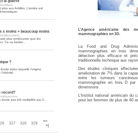
Et la guerre
moustique
 plus aux Antilles. L’armée est
Soins palliatifs: 40 millions de
émoustiquer.
La journée mondiale des soins palliati
lire la suite >>
L’Agence américaine des mé
 x moins = beaucoup moins
mammographies en 3D.
 déremboursent…
aite plus rembourser que les
es. Ca va barder…
La Food and Drug Administr
mammographies en trois dimen
détection plus efficace et pr
traditionnelle technique aux rayo
nique ?
Des études cliniques effectuée
étude selon laquelle l’origine
l’obésité.
amélioration de 7% dans la capaci
entre les tumeurs cancéreu
mammographie en trois D par
dimensions.
é record?
L'Institut national américain 
conséquences
pour les femmes de plus de 40 an
doute pas été multipliée par 2...
>>
26
327
328
329
>|