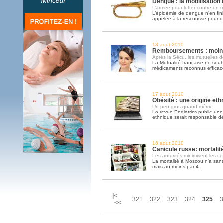
Dengue : la mobilisation 
L’armée pour lutter contre un 
L’épidémie de dengue n’en finit
appelée à la rescousse pour d
18 aout 2010
Remboursements : moins
Après la Sécu, les mutuelles
La Mutualité française ne souh
médicaments reconnus efficac
17 aout 2010
Obésité : une origine eth
Un peu gros quand même…
La revue Pediatrics publie une 
ethnique serait responsable de 
16 aout 2010
Canicule russe: mortalit
Les autorités minimisent les 
La mortalité à Moscou n'a sans 
mais au moins par 4.
|<
321
322
323
324
325
3
<<