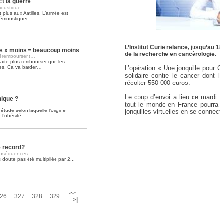
Et la guerre
moustique
 plus aux Antilles. L’armée est
Soins palliatifs: 40 millions de
émoustiquer.
La journée mondiale des soins palliati
lire la suite >>
L’Institut Curie relance, jusqu’au 1
 x moins = beaucoup moins
de la recherche en cancérologie.
 déremboursent…
aite plus rembourser que les
es. Ca va barder…
L’opération « Une jonquille pour
solidaire contre le cancer dont
récolter 550 000 euros.
Le coup d’envoi a lieu ce mardi d
nique ?
tout le monde en France pourra p
étude selon laquelle l’origine
jonquilles virtuelles en se conne
l’obésité.
é record?
conséquences
doute pas été multipliée par 2...
>>
26
327
328
329
>|