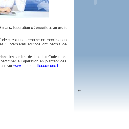
 plus en 2016
fs n'a pas été inutile
8 mars, l’opération « Jonquille », au profit
 Curie » est une semaine de mobilisation
 les 5 premières éditions ont permis de
ans les jardins de l’Institut Curie mais
articiper à l’opération en plantant des
ctant sur
www.unejonquillepourcurie.fr
/>