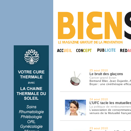
25 aout 2010
Le bruit des glaçons
Cancer grand écran
Bertrand Blier, Jean Dujardin,
Boyer : une cinéthérapie effica
24 aout 2010
L’UFC tacle les mutuelles
La politique de remboursemen
L'association de consommateur
venues de la Mutualité françai
23 aout 2010