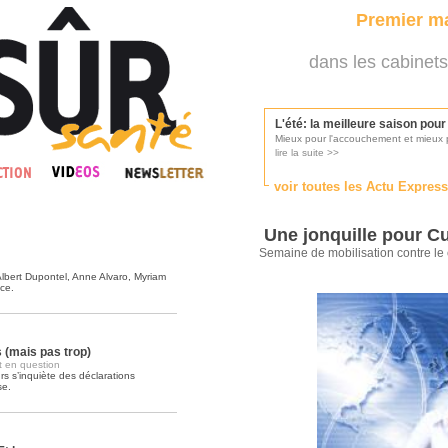
Premier ma
dans les cabinets
L'été: la meilleure saison pou
Mieux pour l'accouchement et mieux p
lire la suite >>
voir toutes les Actu Expres
Les médecins appelés à se pr
Consultés par l'Ordre des médecins, p
Une jonquille pour Cu
lire la suite >>
Semaine de mobilisation contre le
 Albert Dupontel, Anne Alvaro, Myriam
ce.
Une campagne de pub pour ai
La pub au service des praticiens?
lire la suite >>
 (mais pas trop)
t en question
s s’inquiète des déclarations
se.
DMP, l'Arlésienne va devenir r
Déploiement prévu au 4ème trimestr
lire la suite >>