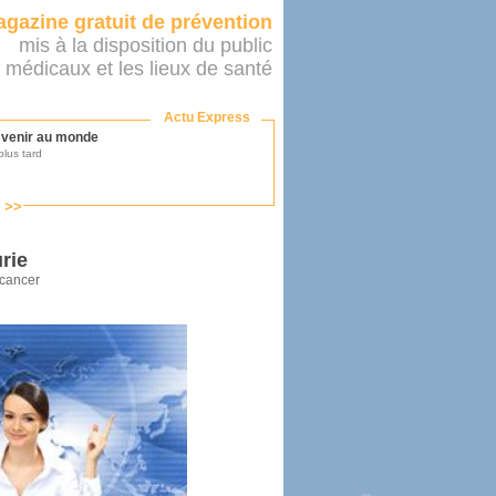
gazine gratuit de prévention
mis à la disposition du public
 médicaux et les lieux de santé
Actu Express
r venir au monde
lus tard
s >>
ononcer sur le système de santé
as par le ministère...
rie
 cancer
mer son médecin
éalité
e 2016