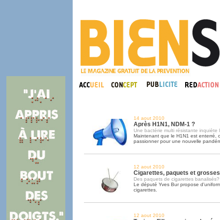
14 aout 2010
Après H1N1, NDM-1 ?
Une bactérie multi résistante inquiète
Maintenant que le H1N1 est enterré, o
passionner pour une nouvelle pandém
12 aout 2010
Cigarettes, paquets et grosses 
Des paquets de cigarettes banalisés?
Le député Yves Bur propose d'uniform
cigarettes.
12 aout 2010