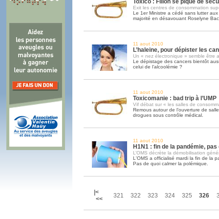
Toxico : Fillon se pique de sécu
Exit les centres de consommation sup
Le 1er Ministre a cédé sans lutter aux 
majorité en désavouant Roselyne Bac
11 aout 2010
L’haleine, pour dépister les can
Un « nez électronique » semble être a
Le dépistage des cancers bientôt aus
celui de l’alcoolémie ?
11 aout 2010
Toxicomanie : bad trip à l’UMP
Vif débat sur « les salles de consomm
Remous autour de l’ouverture de sal
drogues sous contrôle médical.
11 aout 2010
H1N1 : fin de la pandémie, pas
L’OMS décrète la démobilisation géné
L'OMS a officialisé mardi la fin de la
Pas de quoi calmer la polémique.
|<
321
322
323
324
325
326
<<