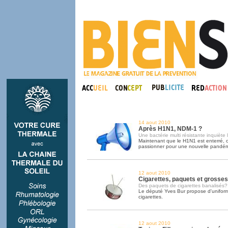
14 aout 2010
Après H1N1, NDM-1 ?
Une bactérie multi résistante inquiète
Maintenant que le H1N1 est enterré, o
passionner pour une nouvelle pandém
12 aout 2010
Cigarettes, paquets et grosses 
Des paquets de cigarettes banalisés?
Le député Yves Bur propose d'uniform
cigarettes.
12 aout 2010