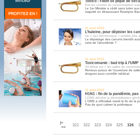
Toxico : Fillon se pique de sécu
Exit les centres de consommation sup
Le 1er Ministre a cédé sans lutter aux 
majorité en désavouant Roselyne Bac
11 aout 2010
L’haleine, pour dépister les can
Un « nez électronique » semble être a
Le dépistage des cancers bientôt aus
celui de l’alcoolémie ?
11 aout 2010
Toxicomanie : bad trip à l’UMP
Vif débat sur « les salles de consomm
Remous autour de l’ouverture de sal
drogues sous contrôle médical.
11 aout 2010
H1N1 : fin de la pandémie, pas
L’OMS décrète la démobilisation géné
L'OMS a officialisé mardi la fin de la
Pas de quoi calmer la polémique.
|<
321
322
323
324
325
326
<<