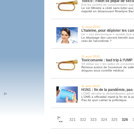
Toxico : Fillon se pique de sécu
Exit les centres de consommation sup
Le 1er Ministre a cédé sans lutter aux 
majorité en désavouant Roselyne Bac
11 aout 2010
L’haleine, pour dépister les can
Un « nez électronique » semble être a
Le dépistage des cancers bientôt aus
celui de l’alcoolémie ?
11 aout 2010
Toxicomanie : bad trip à l’UMP
Vif débat sur « les salles de consomm
Remous autour de l’ouverture de sal
drogues sous contrôle médical.
11 aout 2010
H1N1 : fin de la pandémie, pas
/>
L’OMS décrète la démobilisation géné
L'OMS a officialisé mardi la fin de la
Pas de quoi calmer la polémique.
|<
321
322
323
324
325
326
<<