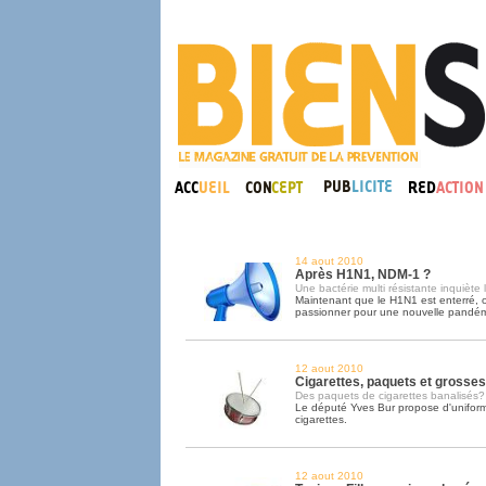
14 aout 2010
Après H1N1, NDM-1 ?
Une bactérie multi résistante inquiète
Maintenant que le H1N1 est enterré, o
passionner pour une nouvelle pandém
12 aout 2010
Cigarettes, paquets et grosses 
Des paquets de cigarettes banalisés?
Le député Yves Bur propose d'uniform
cigarettes.
12 aout 2010