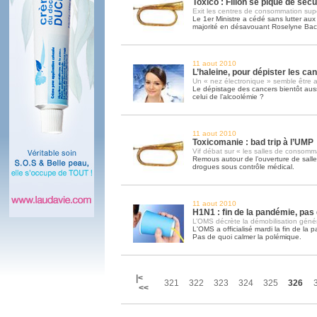
Toxico : Fillon se pique de sécu
Exit les centres de consommation sup
Le 1er Ministre a cédé sans lutter aux 
majorité en désavouant Roselyne Bac
11 aout 2010
L’haleine, pour dépister les can
Un « nez électronique » semble être a
Le dépistage des cancers bientôt aus
celui de l’alcoolémie ?
11 aout 2010
Toxicomanie : bad trip à l’UMP
Vif débat sur « les salles de consomm
Remous autour de l’ouverture de sal
drogues sous contrôle médical.
11 aout 2010
H1N1 : fin de la pandémie, pas
L’OMS décrète la démobilisation géné
L'OMS a officialisé mardi la fin de la
Pas de quoi calmer la polémique.
|<
321
322
323
324
325
326
<<