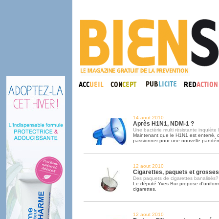
14 aout 2010
Après H1N1, NDM-1 ?
Une bactérie multi résistante inquiète
Maintenant que le H1N1 est enterré, o
passionner pour une nouvelle pandém
12 aout 2010
Cigarettes, paquets et grosses 
Des paquets de cigarettes banalisés?
Le député Yves Bur propose d'uniform
cigarettes.
12 aout 2010