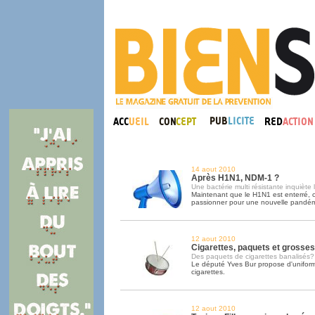
14 aout 2010
Après H1N1, NDM-1 ?
Une bactérie multi résistante inquiète
Maintenant que le H1N1 est enterré, o
passionner pour une nouvelle pandém
12 aout 2010
Cigarettes, paquets et grosses 
Des paquets de cigarettes banalisés?
Le député Yves Bur propose d'uniform
cigarettes.
12 aout 2010