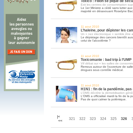
Toxico : Fillon se pique de sécu
Exit les centres de consommation sup
Le 1er Ministre a cédé sans lutter aux 
majorité en désavouant Roselyne Bac
11 aout 2010
L’haleine, pour dépister les can
Un « nez électronique » semble être a
Le dépistage des cancers bientôt aus
celui de l’alcoolémie ?
11 aout 2010
Toxicomanie : bad trip à l’UMP
Vif débat sur « les salles de consomm
Remous autour de l’ouverture de sal
drogues sous contrôle médical.
11 aout 2010
H1N1 : fin de la pandémie, pas
L’OMS décrète la démobilisation géné
L'OMS a officialisé mardi la fin de la
Pas de quoi calmer la polémique.
|<
321
322
323
324
325
326
<<