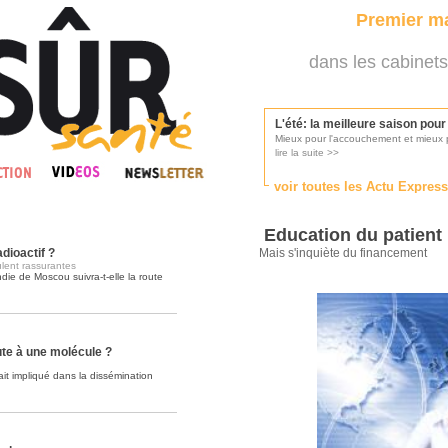
Premier ma
dans les cabinets
L'été: la meilleure saison pou
Mieux pour l'accouchement et mieux p
lire la suite >>
voir toutes les Actu Expres
Les médecins appelés à se pr
Consultés par l'Ordre des médecins, p
Education du patient
lire la suite >>
dioactif ?
Mais s'inquiète du financement
ulent rassurantes
die de Moscou suivra-t-elle la route
Une campagne de pub pour ai
La pub au service des praticiens?
lire la suite >>
ute à une molécule ?
it impliqué dans la dissémination
DMP, l'Arlésienne va devenir r
Déploiement prévu au 4ème trimestr
lire la suite >>