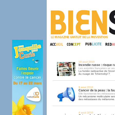
10 aout 2010
Incendie russe : risque ra
Les autorités françaises se ve
La fumée radioactive de l’incen
du nuage de Tchernobyl ?
6 aout 2010
Cancer de la peau : la fa
Elle favoriserait les métastases
Un mécanisme moléculaire sera
des métastases du mélanome.
4 aout 2010