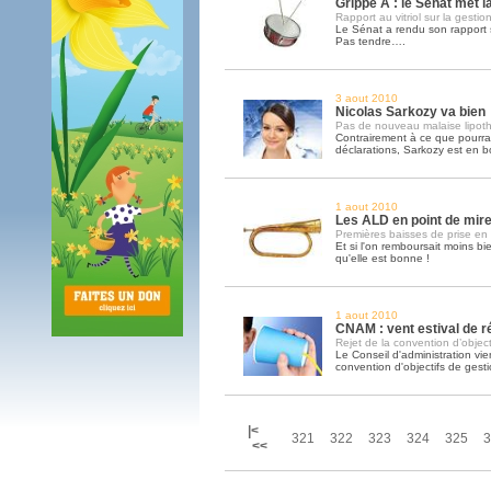
Grippe A : le Sénat met l
Rapport au vitriol sur la gest
Le Sénat a rendu son rapport s
Pas tendre….
3 aout 2010
Nicolas Sarkozy va bien
Pas de nouveau malaise lipo
Contrairement à ce que pourrai
déclarations, Sarkozy est en 
1 aout 2010
Les ALD en point de mir
Premières baisses de prise e
Et si l'on remboursait moins bi
qu'elle est bonne !
1 aout 2010
CNAM : vent estival de ré
Rejet de la convention d’object
Le Conseil d'administration vie
convention d'objectifs de gesti
|<
321
322
323
324
325
3
<<