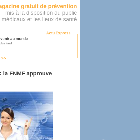
gazine gratuit de prévention
mis à la disposition du public
 médicaux et les lieux de santé
Actu Express
r venir au monde
lus tard
s >>
ononcer sur le système de santé
as par le ministère...
 : la FNMF approuve
mer son médecin
éalité
e 2016