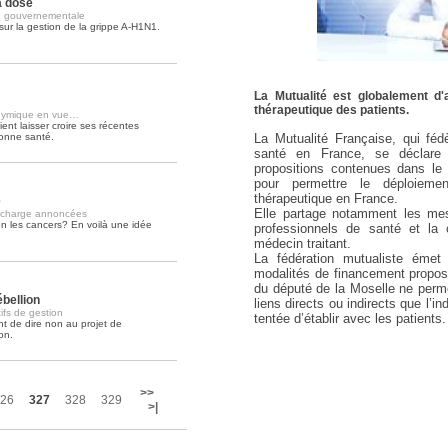
a dose
ion gouvernementale
ur la gestion de la grippe A-H1N1.
Soins palliatifs: 40 millions de
La journée mondiale des soins palliati
lire la suite >>
La Mutualité est globalement d'
thérapeutique des patients.
thymique en vue…
ent laisser croire ses récentes
bonne santé.
La Mutualité Française, qui fédè
santé en France, se déclare
propositions contenues dans le 
pour permettre le déploieme
thérapeutique en France.
e
Elle partage notamment les mes
n charge annoncées
en les cancers? En voilà une idée
professionnels de santé et la 
médecin traitant.
La fédération mutualiste émet
modalités de financement propos
du député de la Moselle ne perme
bellion
liens directs ou indirects que l’i
ifs de gestion
tentée d’établir avec les patients.
nt de dire non au projet de
on.
>>
26
327
328
329
>|