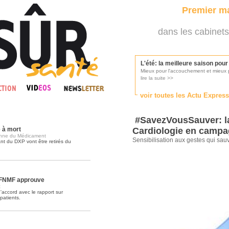
Premier ma
dans les cabinets
L'été: la meilleure saison pou
Mieux pour l'accouchement et mieux p
lire la suite >>
voir toutes les Actu Expres
Les médecins appelés à se pr
Consultés par l'Ordre des médecins, p
#SavezVousSauver: l
lire la suite >>
 à mort
Cardiologie en camp
enne du Médicament
Sensibilisation aux gestes qui sau
t du DXP vont être retirés du
Une campagne de pub pour ai
La pub au service des praticiens?
lire la suite >>
a FNMF approuve
t
'accord avec le rapport sur
patients.
DMP, l'Arlésienne va devenir r
Déploiement prévu au 4ème trimestr
lire la suite >>