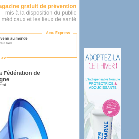
gazine gratuit de prévention
mis à la disposition du public
 médicaux et les lieux de santé
Actu Express
r venir au monde
lus tard
s >>
ononcer sur le système de santé
as par le ministère...
a Fédération de
agne
vent
mer son médecin
éalité
e 2016