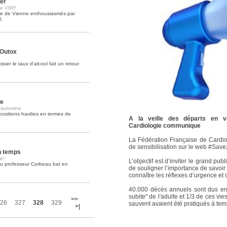
rer
le VIH?
nce de Vienne enthousiasmés par
Soins palliatifs: 40 millions de
l.
La journée mondiale des soins palliati
lire la suite >>
 Outox
ser le taux d’alcool fait un retour
ge
l'automne
ositions hardies en termes de
A la veille des départs en v
Cardiologie communique
La Fédération Française de Cardi
de sensibilisation sur le web #Sav
n temps
e!
L’objectif est d’inviter le grand pub
au professeur Corbeau bat en
de souligner l’importance de savoir 
.
connaître les réflexes d’urgence et d’
40.000 décès annuels sont dus en
subite" de l'adulte et 1/3 de ces vi
>>
26
327
328
329
sauvent avaient été pratiqués à tem
>|