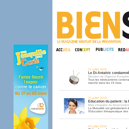
21 juillet 2010
Le Di-Antalvic condamné
Décision de l’Agence Europé
Tous les médicaments contenan
marché dans les 15 mois.
21 juillet 2010
Education du patient : l
Mais s'inquiète du financemen
La Mutualité est globalement d
l’Education thérapeutique des 
20 juillet 2010