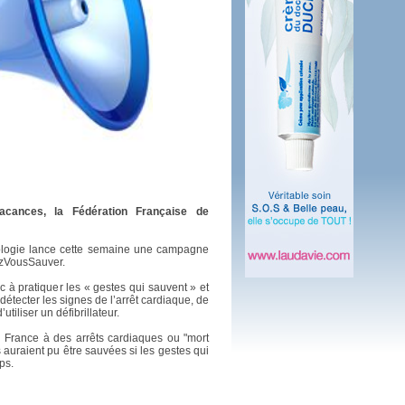
 plus en 2016
fs n'a pas été inutile
acances, la Fédération Française de
ologie lance cette semaine une campagne
ezVousSauver.
lic à pratiquer les « gestes qui sauvent » et
détecter les signes de l’arrêt cardiaque, de
utiliser un défibrillateur.
 France à des arrêts cardiaques ou "mort
es auraient pu être sauvées si les gestes qui
ps.