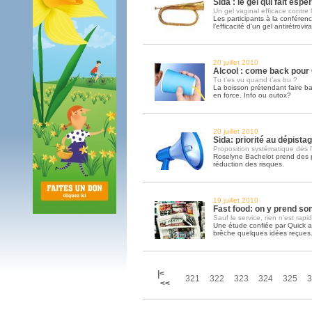
Sida : le gel qui fait espé
Un gel vaginal efficace contre 
Les participants à la confére
l’efficacité d’un gel antirétrovira
20 juillet 2010
Alcool : come back pour
Tu t’es vu quand t’as bu ?
La boisson prétendant faire bais
en force. Info ou outox?
20 juillet 2010
Sida: priorité au dépista
Proposition systématique dès 
Roselyne Bachelot prend des p
réduction des risques.
19 juillet 2010
Fast food: on y prend so
Sauf le service, rien n'est rapid
Une étude confiée par Quick 
brêche quelques idées reçues
|<
321
322
323
324
325
3
<<