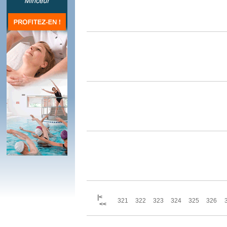
|<
321
322
323
324
325
326
<<