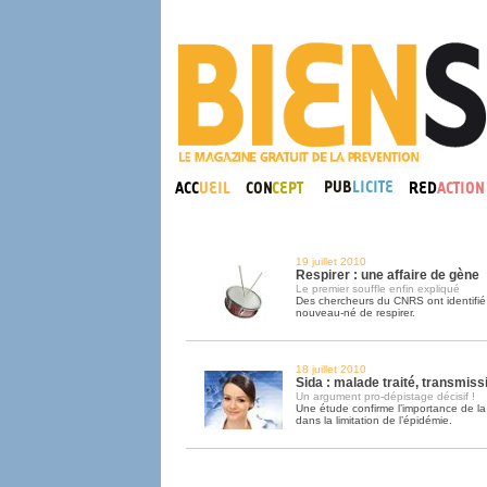
19 juillet 2010
Respirer : une affaire de gène
Le premier souffle enfin expliqué
Des chercheurs du CNRS ont identifié
nouveau-né de respirer.
18 juillet 2010
Sida : malade traité, transmiss
Un argument pro-dépistage décisif !
Une étude confirme l’importance de la
dans la limitation de l’épidémie.