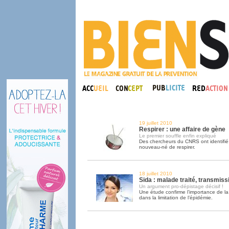
19 juillet 2010
Respirer : une affaire de gène
Le premier souffle enfin expliqué
Des chercheurs du CNRS ont identifié
nouveau-né de respirer.
18 juillet 2010
Sida : malade traité, transmiss
Un argument pro-dépistage décisif !
Une étude confirme l’importance de la
dans la limitation de l’épidémie.