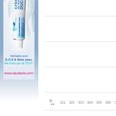
|<
321
322
323
324
325
326
<<