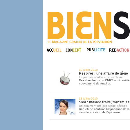
19 juillet 2010
Respirer : une affaire de gène
Le premier souffle enfin expliqué
Des chercheurs du CNRS ont identifié
nouveau-né de respirer.
18 juillet 2010
Sida : malade traité, transmiss
Un argument pro-dépistage décisif !
Une étude confirme l’importance de la
dans la limitation de l’épidémie.