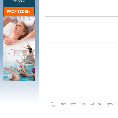
|<
321
322
323
324
325
326
<<