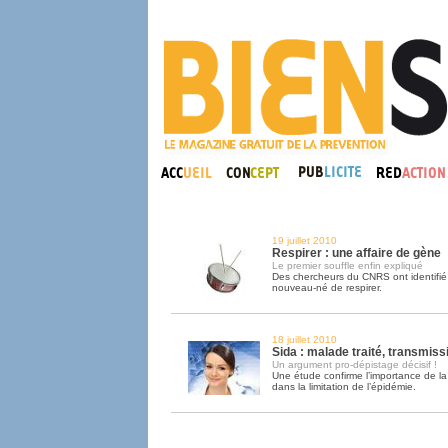
19 juillet 2010
Respirer : une affaire de gène
Le premier souffle enfin expliqué
Des chercheurs du CNRS ont identifié
nouveau-né de respirer.
18 juillet 2010
Sida : malade traité, transmiss
Un argument pro-dépistage décisif !
Une étude confirme l’importance de la
dans la limitation de l’épidémie.