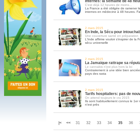
Internes: la semaine de 48 heu
C'est déjà 12 heures de moins...
La France a été obligée de ramener le
internes en médecine à 48 heures. Fa
2 mars 2015
En Inde, la Sécu pour intoucha
Une couverture santé en préparation
L'Inde affirme vouloir s'inspirer de l
sécu universelle
2 mars 2015
La Jamaïque rattrape sa réputa
Le cannabis n'est plus hors la loi
Contrairement à une idée bien ancrée, 
pays des rasta
2 mars 2015
Tarifs hospitaliers: pas de nouv
On attend toujours le cru 2015
Ils sont habituellement connus le 1er 
n'est près
|<
<<
31
32
33
34
35
36