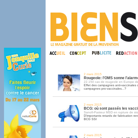
2 mars 2015
Rougeole: l'OMS sonne l'alarm
22.150 cas de rougeole en Europe de
Effet des campagnes anti-vaccinales
campagnes pro-vaccinales...?
2 mars 2015
BCG: où sont passés les vacc
Sanofi-Pasteur MSD en rupture de st
D'importants retards de fabrication ren
BCG SSI
2 mars 2015