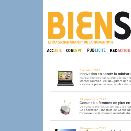
5 octobre 2015
Innovation en santé: la ministr
Marisol Touraine fait la pub des start-
Marisol Touraine, en inaugurant une sta
Pasteur, a présenté ses priorités d'inn
29 septembre 2015
Coeur : les femmes de plus en
Le nombre d'infarctus continue à prog
Le Fédération Française de Cardiologie
l'occasion de la Journée mondiale du
28 septembre 2015