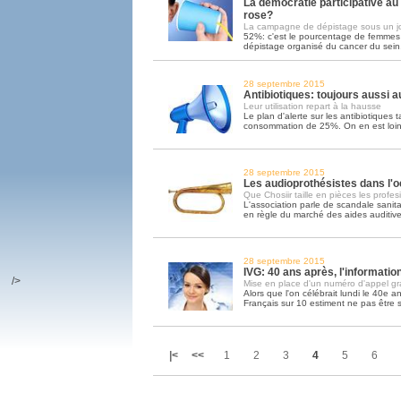
La démocratie participative au
rose?
La campagne de dépistage sous un j
52%: c'est le pourcentage de femmes 
dépistage organisé du cancer du sein.
28 septembre 2015
Antibiotiques: toujours aussi 
Leur utilisation repart à la hausse
Le plan d'alerte sur les antibiotiques 
consommation de 25%. On en est loi
28 septembre 2015
Les audioprothésistes dans l'o
Que Chosiir taille en pièces les profes
L'association parle de scandale sanita
en règle du marché des aides auditiv
28 septembre 2015
IVG: 40 ans après, l'informati
/>
Mise en place d'un numéro d'appel gra
Alors que l'on célébrait lundi le 40e ann
Français sur 10 estiment ne pas être 
|<
<<
1
2
3
4
5
6