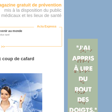
gazine gratuit de prévention
mis à la disposition du public
 médicaux et les lieux de santé
Actu Express
r venir au monde
lus tard
s >>
ononcer sur le système de santé
as par le ministère...
x coup de cafard
mer son médecin
éalité
e 2016