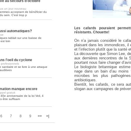
ive au secours d'octobre
us un jour nouveau
Soins palliatifs: 40 millions de
femmes acceptant de bénéficier du
La journée mondiale des soins palliati
u sein. C'est trop p
lire la suite >>
Les cafards pouraient permet
aussi automatiques?
résistants. Chouette!
sse
tiques tablait sur une baisse de
On n’a jamais considéré le caf
st loin
plaisant dans les immondices, i
et l’infection plutôt que la santé e
La découverte que Simon Lee, de 
aux dernières rencontres de la S
ns l'oeil du cyclone
pourtant nous faire changer d’avis 
s profesionnels
Le biologiste britannique estim
 sanitaire et se livre à une attaque
auditives
nage dans un bain d’au moins 9
microbes les plus pathogènes
antibiotiques.
Bientôt, les cafards, ce sera au
slogan aux campagnes de préven
ormation manque encore
pel gratuit
 40e anniversaire de la loi Veil, 4
s être suffisam
6
7
8
9
>>
>|