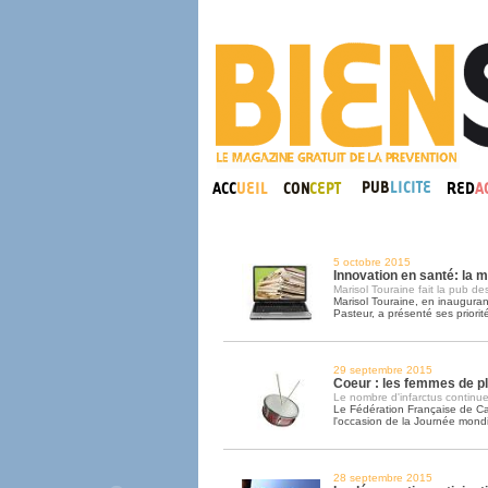
5 octobre 2015
Innovation en santé: la m
Marisol Touraine fait la pub des
Marisol Touraine, en inaugurant 
Pasteur, a présenté ses priorit
29 septembre 2015
Coeur : les femmes de p
Le nombre d'infarctus continue
Le Fédération Française de Card
l'occasion de la Journée mond
28 septembre 2015