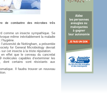
 plus en 2016
fs n'a pas été inutile
tre de combattre des microbes très
ard comme un insecte sympathique. Se
l évoque même inévitablement la maladie
t l’hygiène.
l’université de Nottingham, a présentée
ociety for General Microbiology devrait
sur cet insecte à la triste réputation.
e en effet que le cerveau du cancrelat
 molécules capables d’exterminer les
, dont certains sont résistants aux
tomatique. Il faudra trouver un nouveau
tion.