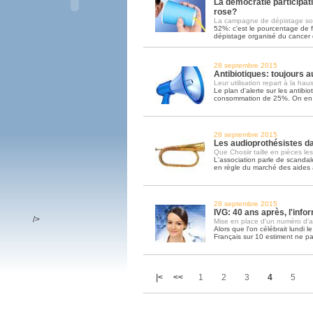
La démocratie participat
rose?
La campagne de dépistage so
52%: c'est le pourcentage de 
dépistage organisé du cancer d
28 septembre 2015
Antibiotiques: toujours 
Leur utilisation repart à la hau
Le plan d'alerte sur les antibio
consommation de 25%. On en e
28 septembre 2015
Les audioprothésistes da
Que Chosiir taille en pièces le
L'association parle de scandale
en règle du marché des aides 
28 septembre 2015
IVG: 40 ans après, l'inf
/>
Mise en place d'un numéro d'ap
Alors que l'on célébrait lundi le
Français sur 10 estiment ne pa
|<
<<
1
2
3
4
5