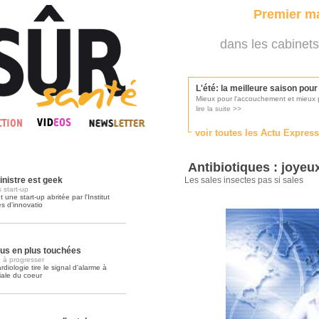
Premier ma
dans les cabinets
L'été: la meilleure saison pou
Mieux pour l'accouchement et mieux p
lire la suite >>
voir toutes les Actu Expres
Les médecins appelés à se pr
Consultés par l'Ordre des médecins, p
Antibiotiques : joyeu
lire la suite >>
inistre est geek
Les sales insectes pas si sales
 start-up
une start-up abritée par l'Institut
és d'innovatio
Une campagne de pub pour ai
La pub au service des praticiens?
lire la suite >>
lus en plus touchées
 à progresser
iologie tire le signal d'alarme à
iale du coeur
DMP, l'Arlésienne va devenir r
Déploiement prévu au 4ème trimestr
lire la suite >>