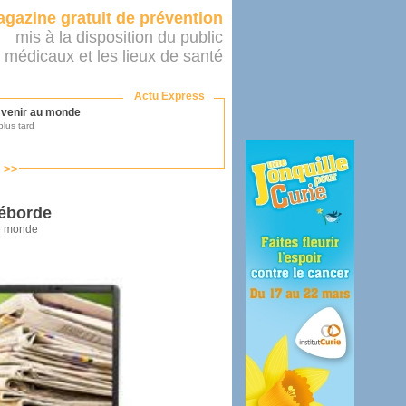
gazine gratuit de prévention
mis à la disposition du public
 médicaux et les lieux de santé
Actu Express
r venir au monde
lus tard
s >>
ononcer sur le système de santé
as par le ministère...
déborde
le monde
mer son médecin
éalité
e 2016