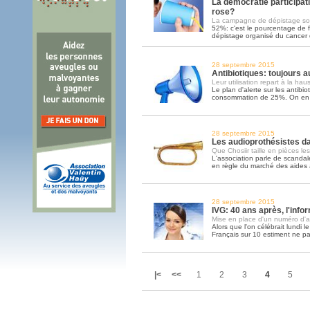
La démocratie participat
rose?
La campagne de dépistage so
52%: c'est le pourcentage de 
dépistage organisé du cancer d
28 septembre 2015
Antibiotiques: toujours 
Leur utilisation repart à la hau
Le plan d'alerte sur les antibio
consommation de 25%. On en e
28 septembre 2015
Les audioprothésistes da
Que Chosiir taille en pièces le
L'association parle de scandale
en règle du marché des aides 
28 septembre 2015
IVG: 40 ans après, l'inf
Mise en place d'un numéro d'ap
Alors que l'on célébrait lundi le
Français sur 10 estiment ne pa
|<
<<
1
2
3
4
5