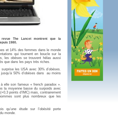
 plus en 2016
fs n'a pas été inutile
la revue The Lancet montrent que la
depuis 1980.
mes et 14% des femmes dans le monde
ntations qui tournent en boucle sur la
és, les obèses se trouvent hélas aussi
és que dans les pays très riches.
s surprise les USA avec 30% d’obèses.
 jusqu’à 50% d’obèses dans
au moins
t à elle son fameux « french paradox ».
ans la moyenne basse du surpoids avec
 (+0,3 points d’IMC) mais, contrairement
 hommes sont plus nombreux que les
is qu’une étude sur l’obésité porte
 du monde.