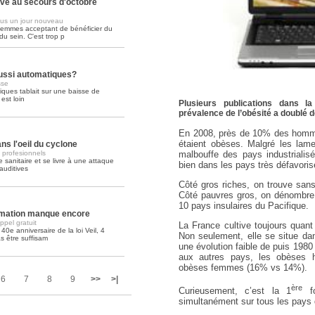
ive au secours d'octobre
us un jour nouveau
Soins palliatifs: 40 millions de
femmes acceptant de bénéficier du
La journée mondiale des soins palliati
u sein. C'est trop p
lire la suite >>
aussi automatiques?
sse
tiques tablait sur une baisse de
st loin
Plusieurs publications dans 
prévalence de l’obésité a doublé 
En 2008, près de 10% des hom
étaient obèses. Malgré les lame
ns l'oeil du cyclone
malbouffe des pays industrialis
s profesionnels
 sanitaire et se livre à une attaque
bien dans les pays très défavoris
auditives
Côté gros riches, on trouve san
Côté pauvres gros, on dénombre
10 pays insulaires du Pacifique.
ormation manque encore
pel gratuit
La France cultive toujours quan
 40e anniversaire de la loi Veil, 4
Non seulement, elle se situe d
s être suffisam
une évolution faible de puis 1980
aux autres pays, les obèses
obèses femmes (16% vs 14%).
6
7
8
9
>>
>|
ère
Curieusement, c’est la 1
fo
simultanément sur tous les pays