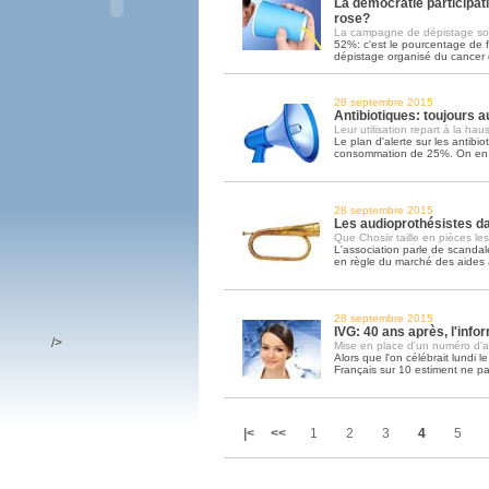
La démocratie participat
rose?
La campagne de dépistage so
52%: c'est le pourcentage de 
dépistage organisé du cancer d
28 septembre 2015
Antibiotiques: toujours 
Leur utilisation repart à la hau
Le plan d'alerte sur les antibio
consommation de 25%. On en e
28 septembre 2015
Les audioprothésistes da
Que Chosiir taille en pièces le
L'association parle de scandale
en règle du marché des aides 
28 septembre 2015
IVG: 40 ans après, l'inf
/>
Mise en place d'un numéro d'ap
Alors que l'on célébrait lundi le
Français sur 10 estiment ne pa
|<
<<
1
2
3
4
5