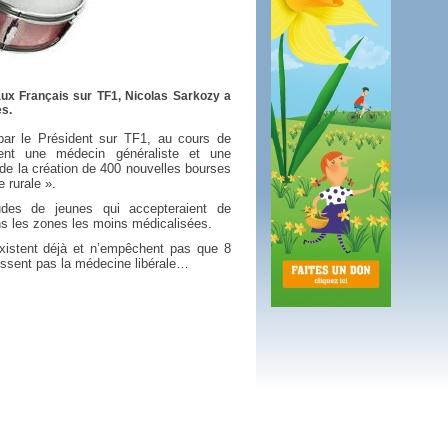
 plus en 2016
fs n'a pas été inutile
ux Français sur TF1, Nicolas Sarkozy a
es.
ar le Président sur TF1, au cours de
aient une médecin généraliste et une
 de la création de 400 nouvelles bourses
 rurale ».
udes de jeunes qui accepteraient de
dans les zones les moins médicalisées.
xistent déjà et n’empêchent pas que 8
issent pas la médecine libérale…