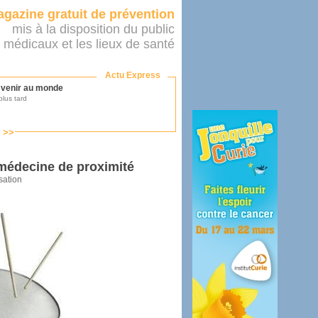
gazine gratuit de prévention
mis à la disposition du public
 médicaux et les lieux de santé
Actu Express
r venir au monde
lus tard
s >>
ononcer sur le système de santé
as par le ministère...
médecine de proximité
sation
mer son médecin
éalité
e 2016