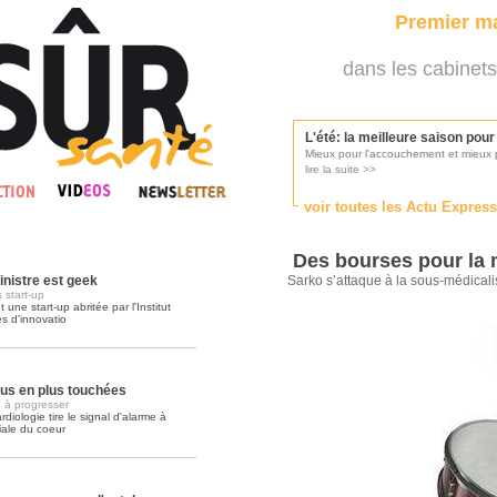
Premier ma
dans les cabinets
L'été: la meilleure saison pou
Mieux pour l'accouchement et mieux p
lire la suite >>
voir toutes les Actu Expres
Les médecins appelés à se pr
Consultés par l'Ordre des médecins, p
Des bourses pour la 
lire la suite >>
inistre est geek
Sarko s’attaque à la sous-médicali
 start-up
une start-up abritée par l'Institut
és d'innovatio
Une campagne de pub pour ai
La pub au service des praticiens?
lire la suite >>
lus en plus touchées
 à progresser
iologie tire le signal d'alarme à
iale du coeur
DMP, l'Arlésienne va devenir r
Déploiement prévu au 4ème trimestr
lire la suite >>