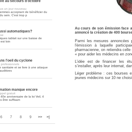
ive au secours d'octobre
us un jour nouveau
Soins palliatifs: 40 millions de
femmes acceptant de bénéficier du
La journée mondiale des soins palliati
u sein. C'est trop p
lire la suite >>
Au cours de son émission face a
aussi automatiques?
annoncé la création de 400 bours
sse
tiques tablait sur une baisse de
Parmi les mesures annoncées p
st loin
l'émission à laquelle particip
pharmacienne, on retiendra celle
« pour aider les médecins en zone
ns l'oeil du cyclone
L’idée est de financer les ét
s profesionnels
s’installer, après leur internat, 
 sanitaire et se livre à une attaque
auditives
Léger problème : ces bourses e
jeunes médecins sur 10 ne chois
ormation manque encore
pel gratuit
 40e anniversaire de la loi Veil, 4
s être suffisam
6
7
8
9
>>
>|