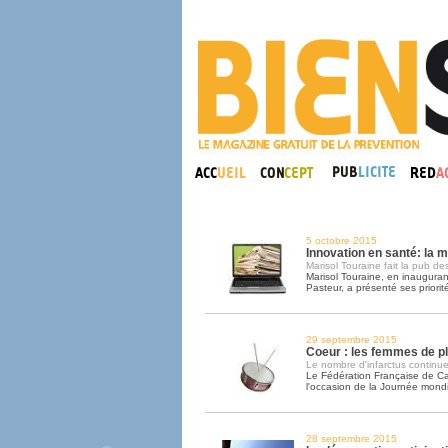
5 octobre 2015
Innovation en santé: la m
Marisol Touraine fait la pub des
Marisol Touraine, en inaugurant 
Pasteur, a présenté ses priorit
29 septembre 2015
Coeur : les femmes de p
Le nombre d'infarctus continue
Le Fédération Française de Card
l'occasion de la Journée mond
28 septembre 2015