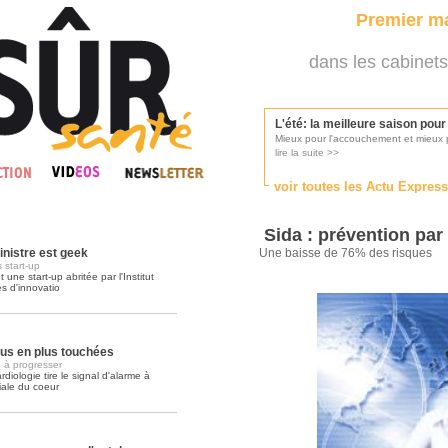
Premier ma
dans les cabinets
L'été: la meilleure saison pou
Mieux pour l'accouchement et mieux p
lire la suite >>
voir toutes les Actu Expres
Les médecins appelés à se pr
Consultés par l'Ordre des médecins, p
Sida : prévention par
lire la suite >>
inistre est geek
Une baisse de 76% des risques
 start-up
une start-up abritée par l'Institut
és d'innovatio
Une campagne de pub pour ai
La pub au service des praticiens?
lire la suite >>
lus en plus touchées
 à progresser
iologie tire le signal d'alarme à
iale du coeur
DMP, l'Arlésienne va devenir r
Déploiement prévu au 4ème trimestr
lire la suite >>