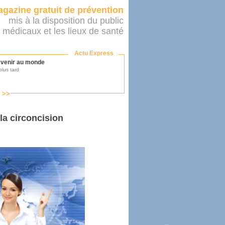
gazine gratuit de prévention
mis à la disposition du public
 médicaux et les lieux de santé
Actu Express
r venir au monde
lus tard
s >>
ononcer sur le système de santé
as par le ministère...
 la circoncision
mer son médecin
éalité
e 2016