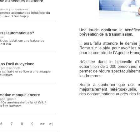
ive au secours d'octobre
us un jour nouveau
Soins palliatifs: 40 millions de
femmes acceptant de bénéficier du
La journée mondiale des soins palliati
u sein. C'est trop p
lire la suite >>
Une étude confirme le bénéfice
aussi automatiques?
prévention de la transmission.
sse
tiques tablait sur une baisse de
Il aura fallu attendre le dernier
st loin
Rome sur le sida pour avoir les 
pour le compte de l’Agence Franç
Réalisée dans le bidonville 
ns l'oeil du cyclone
échantillon de 1 000 personnes, 
s profesionnels
permet de rédure spectaculairemen
 sanitaire et se livre à une attaque
auditives
les hommes.
Reste à confirmer que ces ré
majoritairement hétérosexuelle
des contaminations auprès des 
ormation manque encore
pel gratuit
 40e anniversaire de la loi Veil, 4
s être suffisam
6
7
8
9
>>
>|