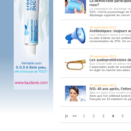
La démocratie participat
rose?
La campagne de dépistage so
52%: c'est le pourcentage de 
dépistage organisé du cancer d
28 septembre 2015
Antibiotiques: toujours 
Leur utilisation repart à la hau
Le plan d'alerte sur les antibio
consommation de 25%. On en e
28 septembre 2015
Les audioprothésistes da
Que Chosiir taille en pièces le
L'association parle de scandale
en règle du marché des aides 
28 septembre 2015
IVG: 40 ans après, l'inf
Mise en place d'un numéro d'ap
Alors que l'on célébrait lundi le
Français sur 10 estiment ne pa
|<
<<
1
2
3
4
5