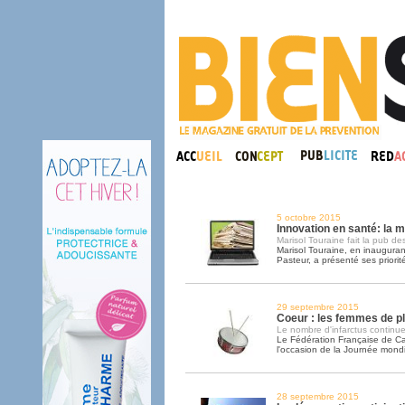
5 octobre 2015
Innovation en santé: la m
Marisol Touraine fait la pub des
Marisol Touraine, en inaugurant 
Pasteur, a présenté ses priorit
29 septembre 2015
Coeur : les femmes de p
Le nombre d'infarctus continue
Le Fédération Française de Card
l'occasion de la Journée mond
28 septembre 2015