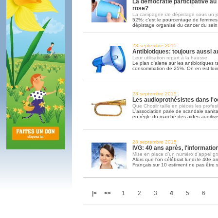
La démocratie participative au
rose?
La campagne de dépistage sous un j
52%: c'est le pourcentage de femmes 
dépistage organisé du cancer du sein.
28 septembre 2015
Antibiotiques: toujours aussi 
Leur utilisation repart à la hausse
Le plan d'alerte sur les antibiotiques 
consommation de 25%. On en est loi
28 septembre 2015
Les audioprothésistes dans l'o
Que Chosiir taille en pièces les profes
L'association parle de scandale sanita
en règle du marché des aides auditiv
28 septembre 2015
IVG: 40 ans après, l'informati
Mise en place d'un numéro d'appel gra
Alors que l'on célébrait lundi le 40e ann
Français sur 10 estiment ne pas être 
|<
<<
1
2
3
4
5
6