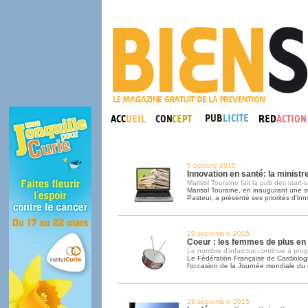
5 octobre 2015
Innovation en santé: la ministr
Marisol Touraine fait la pub des start-
Marisol Touraine, en inaugurant une sta
Pasteur, a présenté ses priorités d'inn
29 septembre 2015
Coeur : les femmes de plus en
Le nombre d'infarctus continue à prog
Le Fédération Française de Cardiologie
l'occasion de la Journée mondiale du
28 septembre 2015