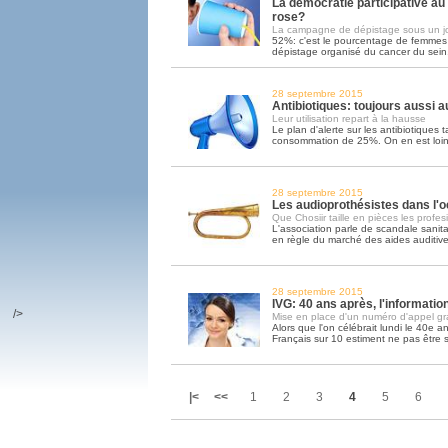
La démocratie participative au
rose?
La campagne de dépistage sous un j
52%: c'est le pourcentage de femmes 
dépistage organisé du cancer du sein.
28 septembre 2015
Antibiotiques: toujours aussi 
Leur utilisation repart à la hausse
Le plan d'alerte sur les antibiotiques 
consommation de 25%. On en est loi
28 septembre 2015
Les audioprothésistes dans l'o
Que Chosiir taille en pièces les profes
L'association parle de scandale sanita
en règle du marché des aides auditiv
28 septembre 2015
IVG: 40 ans après, l'informati
/>
Mise en place d'un numéro d'appel gra
Alors que l'on célébrait lundi le 40e ann
Français sur 10 estiment ne pas être 
|<
<<
1
2
3
4
5
6