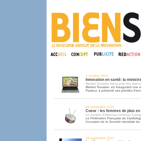
5 octobre 2015
Innovation en santé: la ministr
Marisol Touraine fait la pub des start-
Marisol Touraine, en inaugurant une sta
Pasteur, a présenté ses priorités d'inn
29 septembre 2015
Coeur : les femmes de plus en
Le nombre d'infarctus continue à prog
Le Fédération Française de Cardiologie
l'occasion de la Journée mondiale du
28 septembre 2015