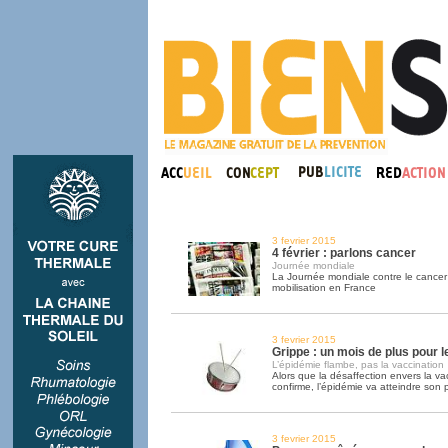
3 fevrier 2015
4 février : parlons cancer
Journée mondiale
La Journée mondiale contre le cancer 
mobilisation en France
3 fevrier 2015
Grippe : un mois de plus pour l
L’épidémie flambe, pas la vaccination
Alors que la désaffection envers la va
confirme, l’épidémie va atteindre son p
3 fevrier 2015