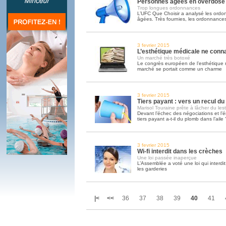
Personnes âgées en overdose
Trop longues ordonnances
L’UFC Que Choisir a analysé les ord
âgées. Très fournies, les ordonnance
3 fevrier 2015
L’esthétique médicale ne connaî
Un marché très botoxé
Le congrès européen de l’esthétique 
marché se portait comme un charme
3 fevrier 2015
Tiers payant : vers un recul d
Marisol Touraine prête à lâcher du lest
Devant l’échec des négociations et l’é
tiers payant a-t-il du plomb dans l’aile 
3 fevrier 2015
Wi-fi interdit dans les crèches
Une loi passée inaperçue
L’Assemblée a voté une loi qui interdit 
les garderies
|<
<<
36
37
38
39
40
41