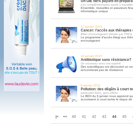
Un GIE tiers payant en prépara
Les complémentaires santé y travaille
Ensemble, mutuelles et assureurs fin
informatique unique
12 janvier 2015
Cancer: l'accès aux thérapies 
Bilan encourageant dressé par l'INCa
Le programme d'accès élargi aux théra
encourageant
12 janvier 2015
Antibiotique sans résistance?
Un nouveau venu est espéré
Des scientifiques ont découvert un nou
rencontrerait pas de résistance
6 janvier 2015
Pollution: des dégâts à court t
particules fines, gros effets
Le BEH du 6 janvier nous apprend que 
accroissent à court terme le risque de 
|<
<<
40
41
42
43
44
45