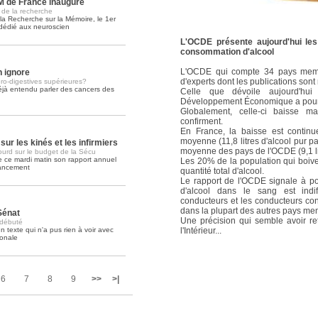
M de France inauguré
e de la recherche
 la Recherche sur la Mémoire, le 1er
Soins palliatifs: 40 millions de
dédié aux neuroscien
La journée mondiale des soins palliati
L'OCDE présente aujourd'hui les
lire la suite >>
consommation d'alcool
L'OCDE qui compte 34 pays membr
 ignore
d'experts dont les publications sont
ro-digestives supérieures?
jà entendu parler des cancers des
Celle que dévoile aujourd'hui
Développement Économique a pour s
Globalement, celle-ci baisse ma
confirment.
En France, la baisse est contin
moyenne (11,8 litres d'alcool pur pa
ur les kinés et les infirmiers
moyenne des pays de l'OCDE (9,1 li
ourd sur le budget de la Sécu
 ce mardi matin son rapport annuel
Les 20% de la population qui boiv
inancement
quantité total d'alcool.
Le rapport de l'OCDE signale à po
d'alcool dans le sang est indi
conducteurs et les conducteurs con
dans la plupart des autres pays me
 Sénat
Une précision qui semble avoir ret
 débuté
l'Intérieur...
 texte qui n'a pus rien à voir avec
ionale
6
7
8
9
>>
>|