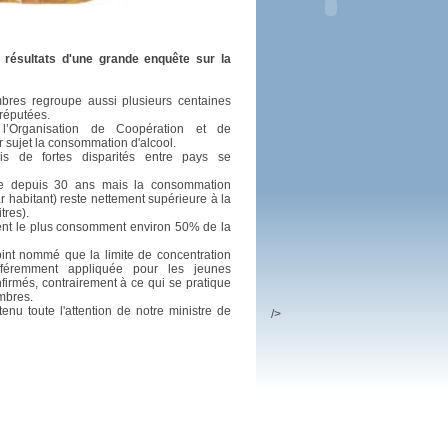
 plus en 2016
fs n'a pas été inutile
 résultats d'une grande enquête sur la
es regroupe aussi plusieurs centaines
 réputées.
 l’Organisation de Coopération et de
ujet la consommation d'alcool.
is de fortes disparités entre pays se
ue depuis 30 ans mais la consommation
r habitant) reste nettement supérieure à la
tres).
ent le plus consomment environ 50% de la
int nommé que la limite de concentration
fféremment appliquée pour les jeunes
firmés, contrairement à ce qui se pratique
mbres.
enu toute l'attention de notre ministre de
/>