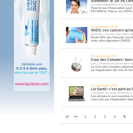
Alzheimer: le 1er PET-IR
La Pitié-Salp&trière à la point
Financé par l'Association pour
PET-IRM en France est 100% 
22 septembre 2015
VADS: ces cancers qu'on
Quid des cancers des voies aé
Seuls 29% des Français ont dé
voies aéro-digestives (VADS)
15 septembre 2015
Cour des Comptes: haro s
Les 2 professions pèseraient l
La Cour des Comptes présente
sur l'application des lois de f
14 septembre 2015
Loi Santé: c'est parti au
L'examen du texte détricoté a
Les sénateurs vont examiner un
celui voté par l'Assemblée Nat
|<
<<
1
2
3
4
5