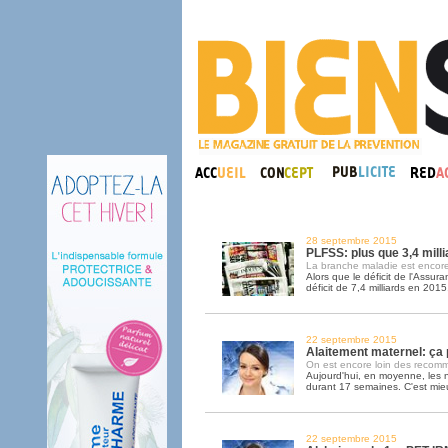
28 septembre 2015
PLFSS: plus que 3,4 milli
La branche maladie est encore 
Alors que le déficit de l'Assur
déficit de 7,4 milliards en 2015
22 septembre 2015
Alaitement maternel: ça
On est encore loin des recomm
Aujourd'hui, en moyenne, les 
durant 17 semaines. C'est mie
22 septembre 2015