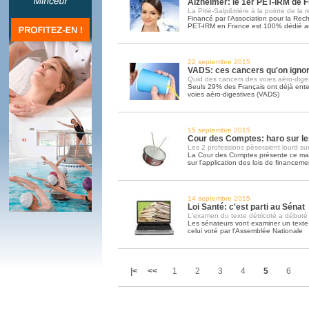
Alzheimer: le 1er PET-IRM de 
La Pitié-Salp&trière à la pointe de la 
Financé par l'Association pour la Rech
PET-IRM en France est 100% dédié a
22 septembre 2015
VADS: ces cancers qu'on igno
Quid des cancers des voies aéro-dige
Seuls 29% des Français ont déjà ente
voies aéro-digestives (VADS)
15 septembre 2015
Cour des Comptes: haro sur les
Les 2 professions pèseraient lourd su
La Cour des Comptes présente ce mar
sur l'application des lois de financeme
14 septembre 2015
Loi Santé: c'est parti au Sénat
L'examen du texte détricoté a débuté
Les sénateurs vont examiner un texte 
celui voté par l'Assemblée Nationale
|<
<<
1
2
3
4
5
6