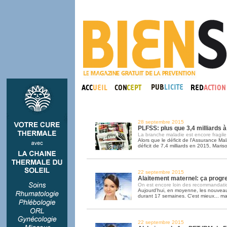
28 septembre 2015
PLFSS: plus que 3,4 milliards à
La branche maladie est encore fragile.
Alors que le déficit de l'Assurance Ma
déficit de 7,4 milliards en 2015, Maris
22 septembre 2015
Alaitement maternel: ça progr
On est encore loin des recommandatio
Aujourd'hui, en moyenne, les nouveau
durant 17 semaines. C'est mieux... m
22 septembre 2015